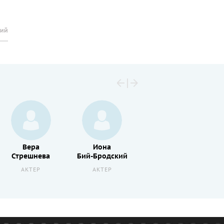
рий
Вера
Иона
Михаил
Стрешнева
Бий-Бродский
Вернер
АКТЕР
АКТЕР
РЕЖИССЕР