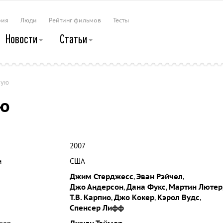
рия
Люди
Рейтинг фильмов
Тесты
Новости
Статьи
ную
ую
2007
а
США
Джим Стерджесс
,
Эван Рэйчел
,
Джо Андерсон
,
Дана Фукс
,
Мартин Лютер
Т.В. Карпио
,
Джо Кокер
,
Кэрол Вудс
,
Спенсер Лифф