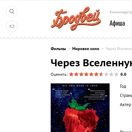
Киноиндуст
Афиша
ҚЗ
Фильмы
Мировое кино
Через Вселен
Через Вселенн
6.6
Оценить:
Год
Стран
Актер