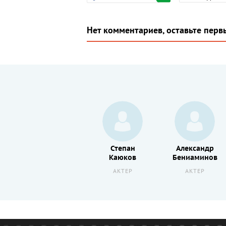
Нет комментариев, оставьте перв
Михаил
Степан
Александр
й
Вернер
Каюков
Бениаминов
РЕЖИССЕР
АКТЕР
АКТЕР