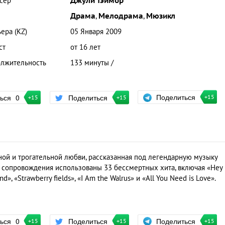
сер
Джули Тэймор
Драма
,
Мелодрама
,
Мюзикл
ера (KZ)
05 Января 2009
ст
от 16 лет
лжительность
133 минуты /
Поделиться
ться
0
Поделиться
+15
+15
+15
ной и трогательной любви, рассказанная под легендарную музыку
о сопровождения использованы 33 бессмертных хита, включая «Hey
nd», «Strawberry fields», «I Am the Walrus» и «All You Need is Love».
Поделиться
ться
0
Поделиться
+15
+15
+15