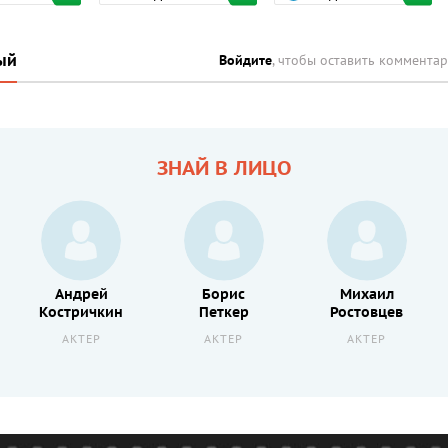
ый
Войдите
, чтобы оставить коммента
ЗНАЙ В ЛИЦО
Андрей
Борис
Михаил
Костричкин
Петкер
Ростовцев
АКТЕР
АКТЕР
АКТЕР