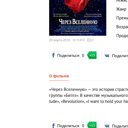
Режис
Жанр
Премь
Возра
Продо
26 марта 2018
9 812
0
Поделиться
0
Подели
+15
О фильме
«Через Вселенную» — это история страст
группы «Битлз». В качестве музыкальног
Jude», «Revolution», «I want to hold your ha
Поделиться
0
Подели
+15