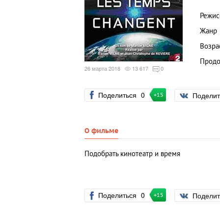
Режис
Жанр
Возра
Продо
26 марта 2018
13 617
0
Поделиться
0
Подели
+15
О фильме
Подобрать кинотеатр и время
Поделиться
0
Подели
+15