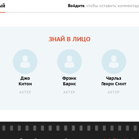
ый
Войдите
, чтобы оставить коммента
ЗНАЙ В ЛИЦО
Джо
Фрэнк
Чарльз
Китон
Барнс
Генри Смит
АКТЕР
АКТЕР
АКТЕР