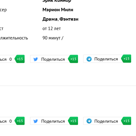
Эрик Коннор
сер
Мэрион Милн
Драма
,
Фэнтези
ст
от 12 лет
лжительность
90 минут /
Поделиться
ться
0
Поделиться
+15
+15
+15
Поделиться
ться
0
Поделиться
+15
+15
+15