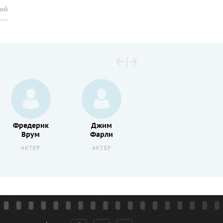
рий
Фредерик
Джим
Уэсли
Врум
Фарли
Рагглз
АКТЕР
АКТЕР
АКТЕР