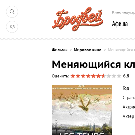
Киноиндуст
Афиша
ҚЗ
Фильмы
Мировое кино
Меняющийся к
Меняющийся кл
6.5
Оценить:
Год
Стран
Актри
Актер