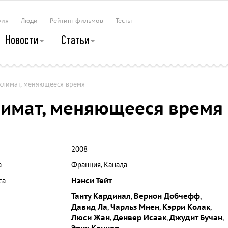
рия
Люди
Рейтинг фильмов
Тесты
Новости
Статьи
лимат, меняющееся время
имат, меняющееся время
2008
а
Франция, Канада
са
Нэнси Тейт
Танту Кардинал
,
Вернон Добчефф
,
Давид Ла
,
Чарльз Мнен
,
Кэрри Колак
,
Люси Жан
,
Денвер Исаак
,
Джудит Бучан
,