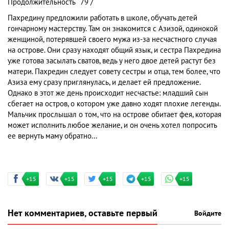
Продолжительность
79 /
Пахредину предложили работать в школе, обучать детей
гончарному мастерству. Там он знакомится с Азизой, одинокой
женщиной, потерявшей своего мужа из-за несчастного случая
на острове. Они сразу находят общий язык, и сестра Пахредина
уже готова засылать сватов, ведь у него двое детей растут без
матери. Пахредин следует совету сестры и отца, тем более, что
Азиза ему сразу приглянулась, и делает ей предложение.
Однако в этот же день происходит несчастье: младший сын
сбегает на остров, о котором уже давно ходят плохие легенды.
Мальчик прослышал о том, что на острове обитает фея, которая
может исполнить любое желание, и он очень хотел попросить
ее вернуть маму обратно...
+15
+15
+15
+15
+15
Нет комментариев, оставьте первый
Войдите