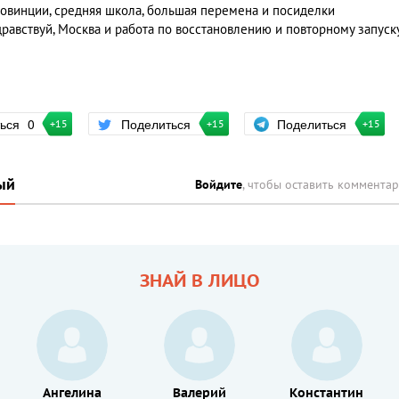
овинции, средняя школа, большая перемена и посиделки
равствуй, Москва и работа по восстановлению и повторному запуск
Поделиться
ться
0
Поделиться
+15
+15
+15
ый
Войдите
, чтобы оставить коммента
ЗНАЙ В ЛИЦО
Ангелина
Валерий
Константин