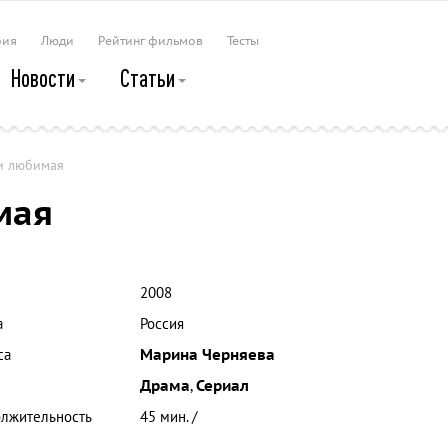
рия
Люди
Рейтинг фильмов
Тесты
Новости
Статьи
 и любимая
мая
2008
а
Россия
са
Марина Черняева
Драма
,
Сериал
лжительность
45 мин. /