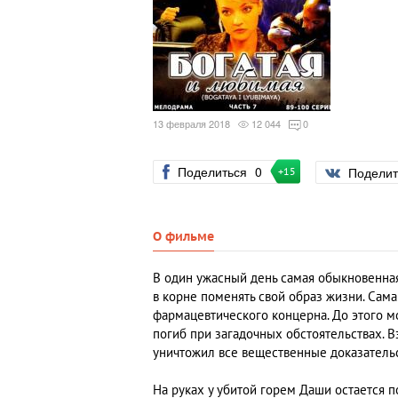
13 февраля 2018
12 044
0
Поделиться
0
Подели
+15
О фильме
В один ужасный день самая обыкновенна
в корне поменять свой образ жизни. Сама
фармацевтического концерна. До этого м
погиб при загадочных обстоятельствах. В
уничтожил все вещественные доказательс
На руках у убитой горем Даши остается 