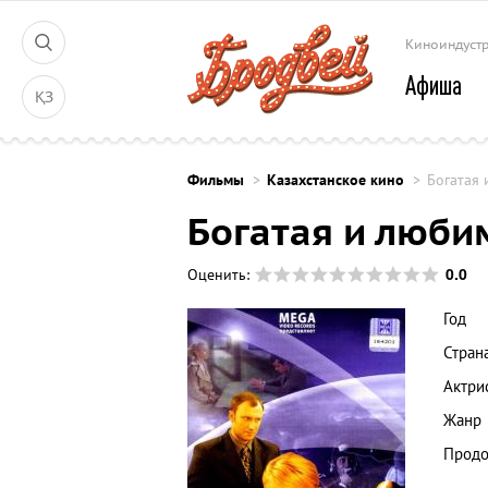
Киноиндуст
Афиша
ҚЗ
Фильмы
Казахстанское кино
Богатая
Богатая и люби
0.0
Оценить:
Год
Стран
Актри
Жанр
Продо