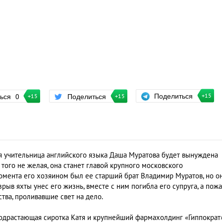
Поделиться
ться
0
Поделиться
+15
+15
+15
я учительница английского языка Даша Муратова будет вынуждена
 того не желая, она станет главой крупного московского
омента его хозяином был ее старший брат Владимир Муратов, но о
зрыв яхты унес его жизнь, вместе с ним погибла его супруга, а пож
тва, проливавшие свет на дело.
подрастающая сиротка Катя и крупнейший фармахолдинг «Гиппократ»