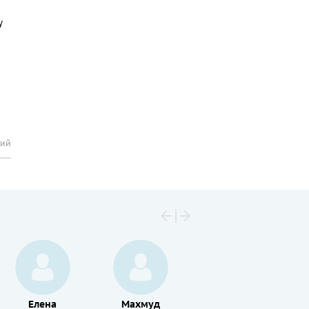
у
рий
Елена
Махмуд
Станислав