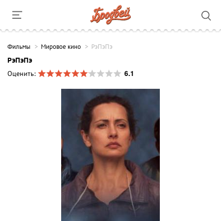
Фильмы
Мировое кино
РэПэПэ
РэПэПэ
6.1
Оценить: