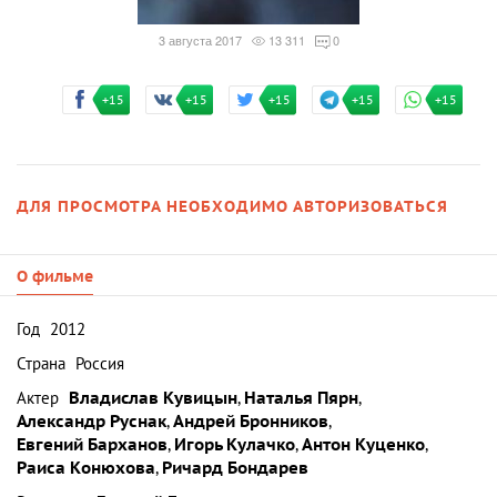
3 августа 2017
13 311
0
+15
+15
+15
+15
+15
ДЛЯ ПРОСМОТРА НЕОБХОДИМО АВТОРИЗОВАТЬСЯ
О фильме
Год
2012
Страна
Россия
Актер
Владислав Кувицын
,
Наталья Пярн
,
Александр Руснак
,
Андрей Бронников
,
Евгений Барханов
,
Игорь Кулачко
,
Антон Куценко
,
Раиса Конюхова
,
Ричард Бондарев