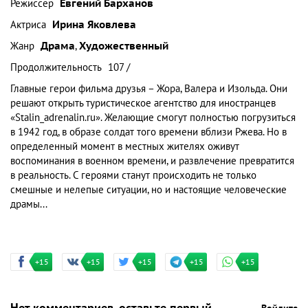
Режиссер
Евгений Барханов
Актриса
Ирина Яковлева
Жанр
Драма
,
Художественный
Продолжительность
107 /
Главные герои фильма друзья – Жора, Валера и Изольда. Они
решают открыть туристическое агентство для иностранцев
«Stalin_adrenalin.ru». Желающие смогут полностью погрузиться
в 1942 год, в образе солдат того времени вблизи Ржева. Но в
определенный момент в местных жителях оживут
воспоминания в военном времени, и развлечение превратится
в реальность. С героями станут происходить не только
смешные и нелепые ситуации, но и настоящие человеческие
драмы...
+15
+15
+15
+15
+15