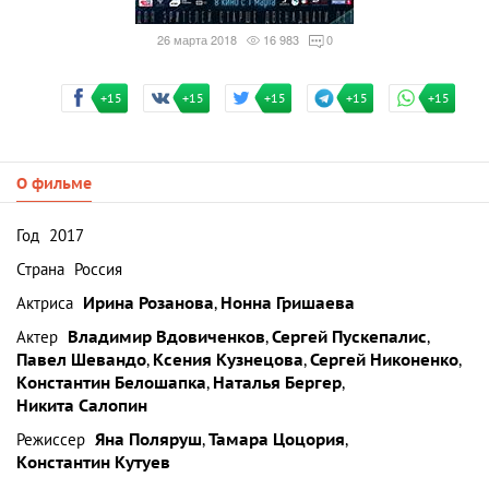
26 марта 2018
16 983
0
+15
+15
+15
+15
+15
О фильме
Год
2017
Страна
Россия
Актриса
Ирина Розанова
,
Нонна Гришаева
Актер
Владимир Вдовиченков
,
Сергей Пускепалис
,
Павел Шевандо
,
Ксения Кузнецова
,
Сергей Никоненко
,
Константин Белошапка
,
Наталья Бергер
,
Никита Салопин
Режиссер
Яна Поляруш
,
Тамара Цоцория
,
Константин Кутуев