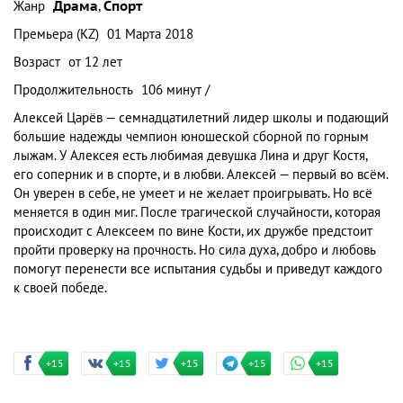
Жанр
Драма
,
Спорт
Премьера (KZ)
01 Марта 2018
Возраст
от 12 лет
Продолжительность
106 минут /
Алексей Царёв — семнадцатилетний лидер школы и подающий
большие надежды чемпион юношеской сборной по горным
лыжам. У Алексея есть любимая девушка Лина и друг Костя,
его соперник и в спорте, и в любви. Алексей — первый во всём.
Он уверен в себе, не умеет и не желает проигрывать. Но всё
меняется в один миг. После трагической случайности, которая
происходит с Алексеем по вине Кости, их дружбе предстоит
пройти проверку на прочность. Но сила духа, добро и любовь
помогут перенести все испытания судьбы и приведут каждого
к своей победе.
+15
+15
+15
+15
+15