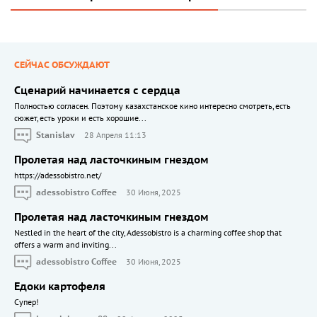
СЕЙЧАС ОБСУЖДАЮТ
Сценарий начинается с сердца
Полностью согласен. Поэтому казахстанское кино интересно смотреть, есть
сюжет, есть уроки и есть хорошие...
Stanislav
28 Апреля 11:13
Пролетая над ласточкиным гнездом
https://adessobistro.net/
adessobistro Coffee
30 Июня, 2025
Пролетая над ласточкиным гнездом
Nestled in the heart of the city, Adessobistro is a charming coffee shop that
offers a warm and inviting...
adessobistro Coffee
30 Июня, 2025
Едоки картофеля
Cупер!