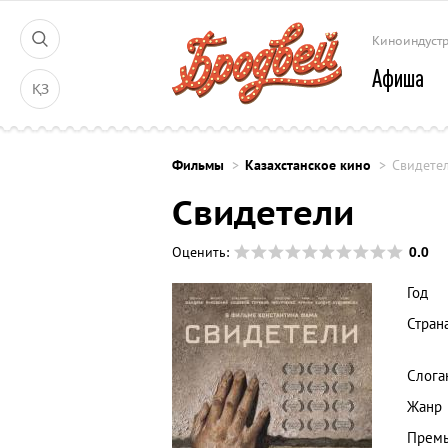
Киноиндуст
Афиша
ҚЗ
Фильмы
Казахстанское кино
Свидете
Свидетели
0.0
Оценить:
Год
Стран
Слога
Жанр
Премь