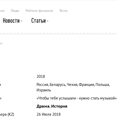
рия
Люди
Рейтинг фильмов
Тесты
Новости
Статьи
ли
2018
а
Россия, Беларусь, Чехия, Франция, Польша,
Израиль
н
«Чтобы тебя услышали - нужно стать музыкой»
Драма
,
История
ера (KZ)
26 Июля 2018