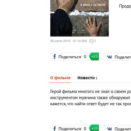
Продо
26 июля 2018
14 858
0
Поделиться
0
Подели
+15
О фильме
Новости
1
Герой фильма многого не знал о своем р
инструментом мужчина также обнаружил 
кажется, что найти ответ будет не так про
Поделиться
0
Подели
+15