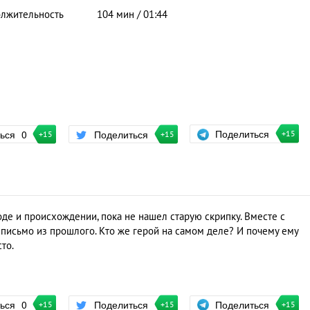
лжительность
104 мин / 01:44
Поделиться
ться
0
Поделиться
+15
+15
+15
оде и происхождении, пока не нашел старую скрипку. Вместе с
письмо из прошлого. Кто же герой на самом деле? И почему ему
сто.
Поделиться
ться
0
Поделиться
+15
+15
+15