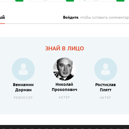
ый
Войдите
, чтобы оставить коммента
ЗНАЙ В ЛИЦО
Николай
Вениамин
Ростислав
Прокопович
Дорман
Плятт
АКТЕР
РЕЖИССЕР
АКТЕР