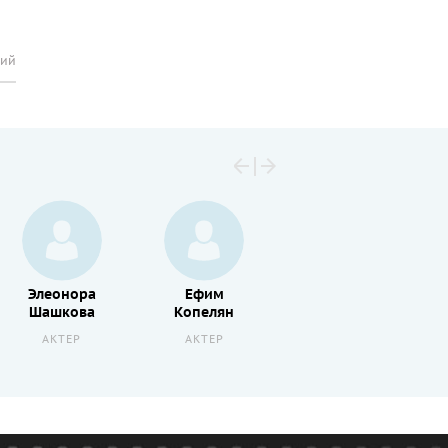
рий
Элеонора
Ефим
Михаил
Шашкова
Копелян
Ножкин
АКТЕР
АКТЕР
АКТЕР