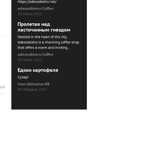
https://adessobistro.net/
adessobistro Coffee
30 Июня, 2025
Пролетая над
ласточкиным гнездом
Nestled in the heart of the city,
Adessobistro is a charming coffee shop
that offers a warm and inviting...
adessobistro Coffee
30 Июня, 2025
Едоки картофеля
Cупер!
ivan.dalmatov.88
рий
09 Февраля, 2025