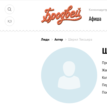
Киноиндуст
Афиша
ҚЗ
Люди
Актер
Шерил Тексьера
Ш
Пр
Жа
Ко
Пе
По