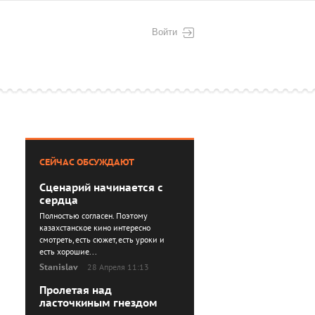
Войти
СЕЙЧАС ОБСУЖДАЮТ
Сценарий начинается с
сердца
Полностью согласен. Поэтому
казахстанское кино интересно
смотреть, есть сюжет, есть уроки и
есть хорошие...
Stanislav
28 Апреля 11:13
Пролетая над
ласточкиным гнездом