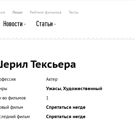
рия
Люди
Рейтинг фильмов
Тесты
Новости
Статьи
ерил Тексьера
офессия
Актер
нры
Ужасы
,
Художественный
л-во фильмов
1
рвый фильм
Спрятаться негде
следний фильм
Спрятаться негде