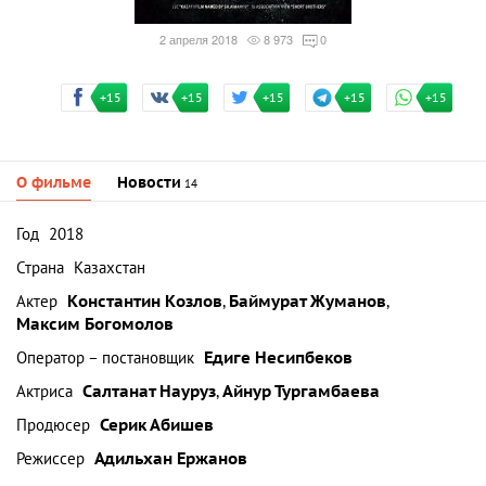
2 апреля 2018
8 973
0
+15
+15
+15
+15
+15
О фильме
Новости
14
Год
2018
Страна
Казахстан
Актер
Константин Козлов
,
Баймурат Жуманов
,
Максим Богомолов
Оператор – постановщик
Едиге Несипбеков
Актриса
Салтанат Науруз
,
Айнур Тургамбаева
Продюсер
Серик Абишев
Режиссер
Адильхан Ержанов