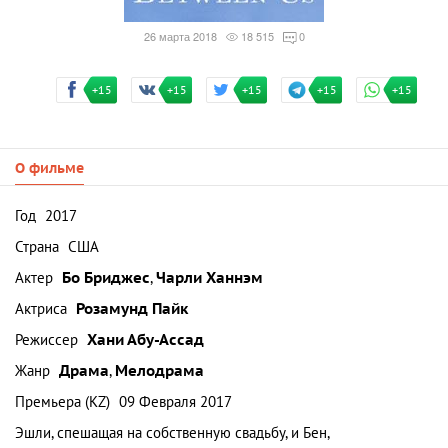
26 марта 2018
18 515
0
+15
+15
+15
+15
+15
О фильме
Год
2017
Страна
США
Актер
Бо Бриджес
,
Чарли Ханнэм
Актриса
Розамунд Пайк
Режиссер
Хани Абу-Ассад
Жанр
Драма
,
Мелодрама
Премьера (KZ)
09 Февраля 2017
Эшли, спешащая на собственную свадьбу, и Бен,