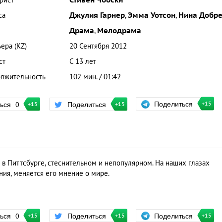
рист
Стивен Чбоски
са
Джулия Гарнер
,
Эмма Уотсон
,
Нина Добр
Драма
,
Мелодрама
ера (KZ)
20 Сентября 2012
ст
С 13 лет
лжительность
102 мин. / 01:42
Поделиться
ться
0
Поделиться
+15
+15
+15
 в Питтсбурге, стеснительном и непопулярном. На наших глазах
ния, меняется его мнение о мире.
Поделиться
ться
0
Поделиться
+15
+15
+15