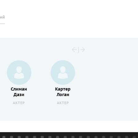
рий
Слиман
Картер
Орели
Дази
Логан
Тепо
АКТЕР
АКТЕР
АКТЕР