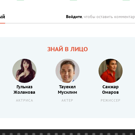
ый
Войдите
, чтобы оставить коммента
ЗНАЙ В ЛИЦО
Гульназ
Тауекел
Санжар
Жоланова
Мусилим
Омаров
АКТРИСА
АКТЕР
РЕЖИССЕР