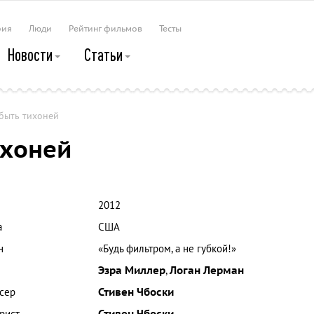
рия
Люди
Рейтинг фильмов
Тесты
Новости
Статьи
быть тихоней
ихоней
2012
а
США
н
«Будь фильтром, а не губкой!»
Эзра Миллер
,
Логан Лерман
сер
Стивен Чбоски