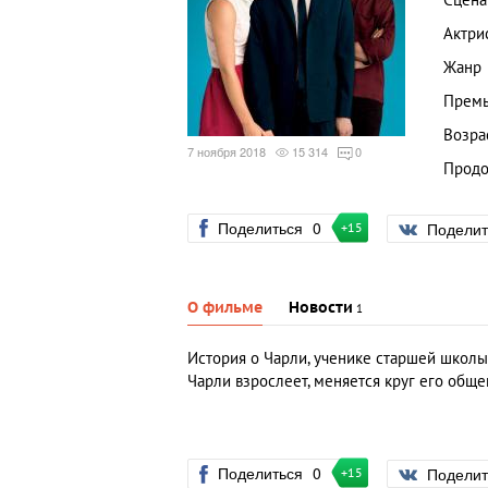
Сцена
Актри
Жанр
Премь
Возра
7 ноября 2018
15 314
0
Продо
Поделиться
0
Подели
+15
О фильме
Новости
1
История о Чарли, ученике старшей школы
Чарли взрослеет, меняется круг его обще
Поделиться
0
Подели
+15