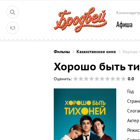
Киноиндуст
Афиша
ҚЗ
Фильмы
Казахстанское кино
Хорошо 
Хорошо быть т
0.0
Оценить:
Год
Стран
Слога
Актер
Режис