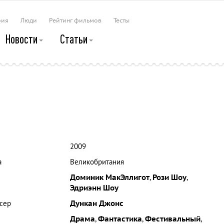
рия
Люди
Рейтинг фильмов
Тесты
Новости
Статьи
2009
а
Великобритания
Доминик МакЭллигот
,
Рози Шоу
,
Эдриэнн Шоу
сер
Дункан Джонс
Драма
,
Фантастика
,
Фестивальный
,