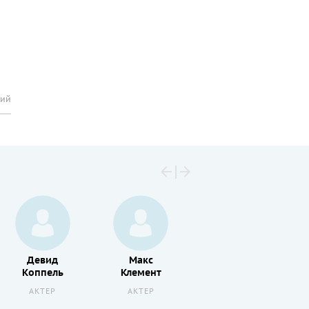
рий
Девид
Макс
Сид
Коппель
Клемент
Шэнли
АКТЕР
АКТЕР
АКТЕР