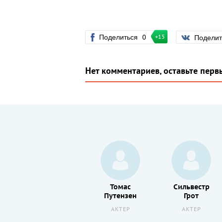
Поделиться
0
Подели
+15
Нет комментариев, оставьте перв
Сид
Томас
Сильвестр
Шэнли
Путензен
Грот
АКТЕР
АКТЕР
АКТЕР