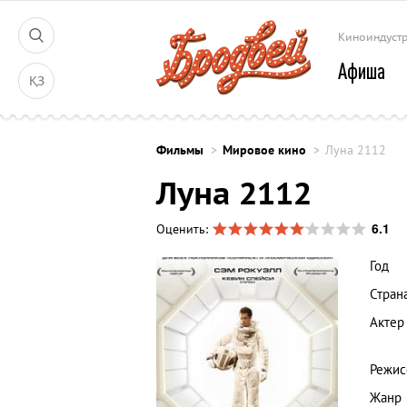
Киноиндуст
Афиша
ҚЗ
Фильмы
Мировое кино
Луна 2112
Луна 2112
6.1
Оценить:
Год
Стран
Актер
Режис
Жанр