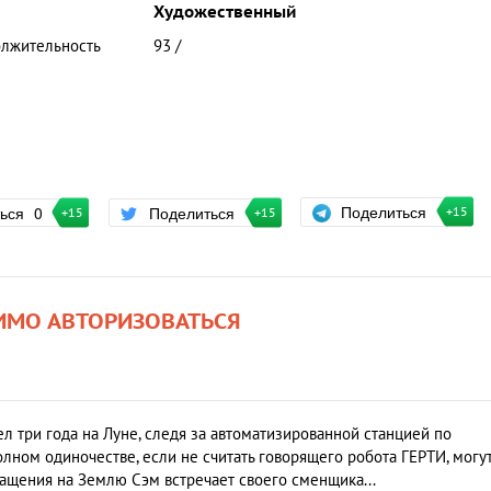
Художественный
лжительность
93 /
Поделиться
ться
0
Поделиться
+15
+15
+15
ИМО АВТОРИЗОВАТЬСЯ
ел три года на Луне, следя за автоматизированной станцией по
полном одиночестве, если не считать говорящего робота ГЕРТИ, могу
ращения на Землю Сэм встречает своего сменщика...