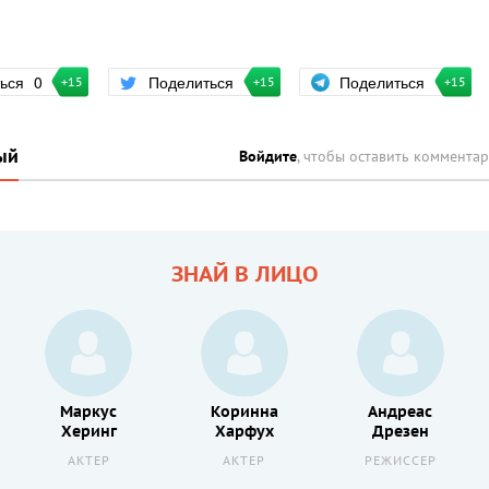
Поделиться
ться
0
Поделиться
+15
+15
+15
ый
Войдите
, чтобы оставить коммента
ЗНАЙ В ЛИЦО
Маркус
Коринна
Андреас
Херинг
Харфух
Дрезен
АКТЕР
АКТЕР
РЕЖИССЕР