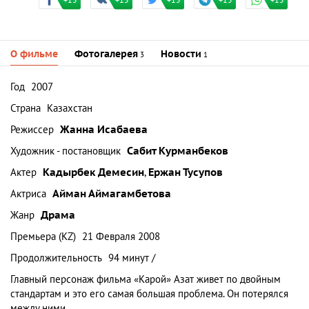
+15
+15
+15
+15
+15
О фильме
Фотогалерея
Новости
3
1
Год
2007
Страна
Казахстан
Режиссер
Жанна Исабаева
Художник - постановщик
Сабит Курманбеков
Актер
Кадырбек Демесин
,
Ержан Тусупов
Актриса
Айман Аймагамбетова
Жанр
Драма
Премьера (KZ)
21 Февраля 2008
Продолжительность
94 минут /
Главный персонаж фильма «Карой» Азат живет по двойным
стандартам и это его самая большая проблема. Он потерялся
между ними.