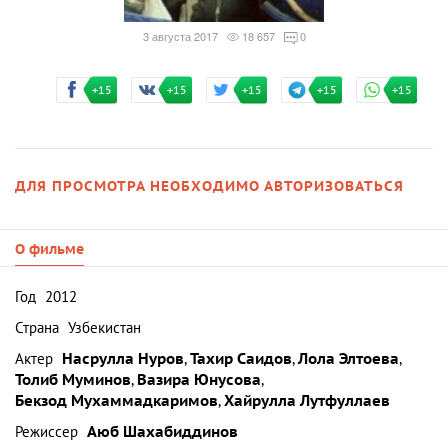
3 августа 2017
18 657
0
+15
+15
+15
+15
+15
ДЛЯ ПРОСМОТРА НЕОБХОДИМО АВТОРИЗОВАТЬСЯ
О фильме
Год
2012
Страна
Узбекистан
Актер
Насрулла Нуров
,
Тахир Саидов
,
Лола Элтоева
,
Толиб Муминов
,
Вазира Юнусова
,
Бекзод Мухаммадкаримов
,
Хайрулла Лутфуллаев
Режиссер
Аюб Шахабиддинов