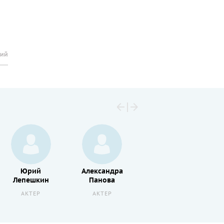
рий
Юрий
Александра
Борис
Лепешкин
Панова
Смолкин
АКТЕР
АКТЕР
АКТЕР