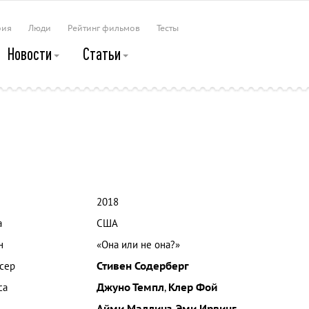
рия
Люди
Рейтинг фильмов
Тесты
Новости
Статьи
2018
а
США
н
«Она или не она?»
сер
Стивен Содерберг
са
Джуно Темпл
,
Клер Фой