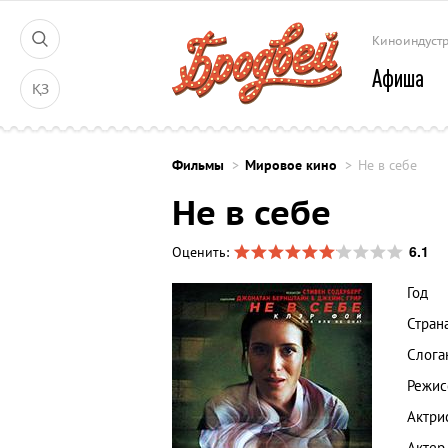
Киноиндуст
Афиша
ҚЗ
Фильмы
Мировое кино
Не в себе
Не в себе
6.1
Оценить:
Год
Стран
Слога
Режис
Актри