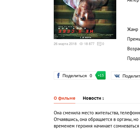
Актер
Жанр
Премь
26 марта 2018
18 877
0
Возра
Продо
Поделиться
0
Подели
+15
О фильме
Новости
1
Она сменила место жительства, телефонны
Отчаявшись, она обращается в органы, но
временем героиня начинает сомневаться 