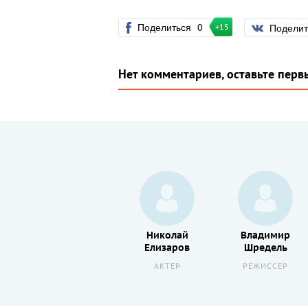
Поделиться
0
Подели
+15
Нет комментариев, оставьте перв
Борис
Николай
Владимир
Смолкин
Елизаров
Шредель
АКТЕР
АКТЕР
РЕЖИССЕР