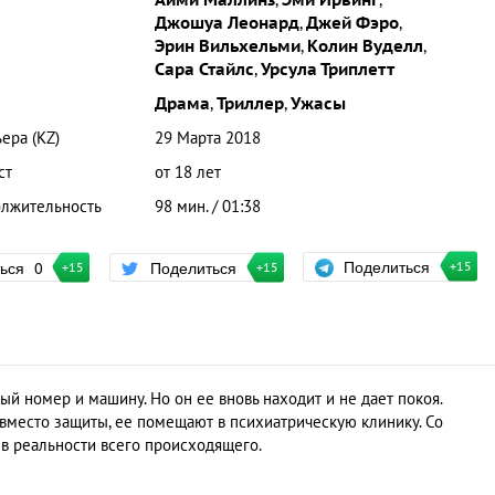
Айми Маллинз
,
Эми Ирвинг
,
Джошуа Леонард
,
Джей Фэро
,
Эрин Вильхельми
,
Колин Вуделл
,
Сара Стайлс
,
Урсула Триплетт
Драма
,
Триллер
,
Ужасы
ера (KZ)
29 Марта 2018
ст
от 18 лет
лжительность
98 мин. / 01:38
Поделиться
ться
0
Поделиться
+15
+15
+15
й номер и машину. Но он ее вновь находит и не дает покоя.
 вместо защиты, ее помещают в психиатрическую клинику. Со
в реальности всего происходящего.