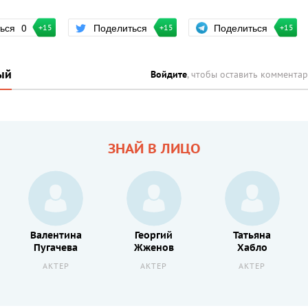
Поделиться
ться
0
Поделиться
+15
+15
+15
ый
Войдите
, чтобы оставить коммента
ЗНАЙ В ЛИЦО
Валентина
Георгий
Татьяна
Пугачева
Жженов
Хабло
АКТЕР
АКТЕР
АКТЕР