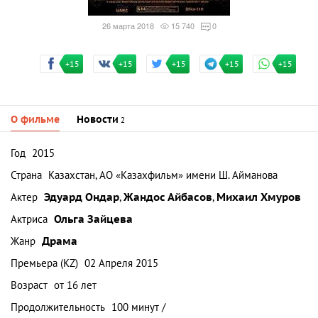
26 марта 2018
15 740
0
+15
+15
+15
+15
+15
О фильме
Новости
2
Год
2015
Страна
Казахстан, АО «Казахфильм» имени Ш. Айманова
Актер
Эдуард Ондар
,
Жандос Айбасов
,
Михаил Хмуров
Актриса
Ольга Зайцева
Жанр
Драма
Премьера (KZ)
02 Апреля 2015
Возраст
от 16 лет
Продолжительность
100 минут /