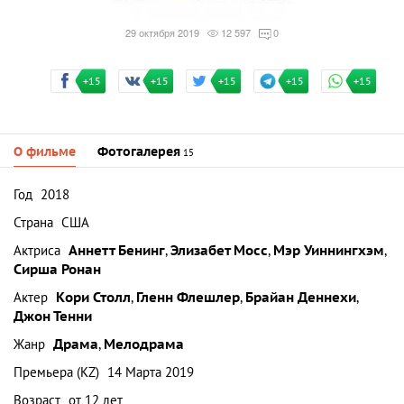
29 октября 2019
12 597
0
+15
+15
+15
+15
+15
О фильме
Фотогалерея
15
Год
2018
Страна
США
Актриса
Аннетт Бенинг
,
Элизабет Мосс
,
Мэр Уиннингхэм
,
Сирша Ронан
Актер
Кори Столл
,
Гленн Флешлер
,
Брайан Деннехи
,
Джон Тенни
Жанр
Драма
,
Мелодрама
Премьера (KZ)
14 Марта 2019
Возраст
от 12 лет