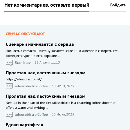
Нет комментариев, оставьте первый
Войдите
СЕЙЧАС ОБСУЖДАЮТ
Сценарий начинается с сердца
Полностью согласен. Поэтому казахстанское кино интересно смотреть, есть
сюжет, есть уроки и есть хорошие...
Stanislav
28 Апреля 11:13
Пролетая над ласточкиным гнездом
https://adessobistro.net/
adessobistro Coffee
30 Июня, 2025
Пролетая над ласточкиным гнездом
Nestled in the heart of the city, Adessobistro is a charming coffee shop that
offers a warm and inviting...
adessobistro Coffee
30 Июня, 2025
Едоки картофеля