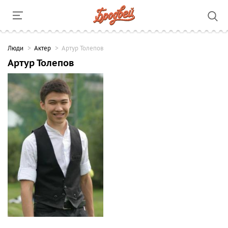
Люди
Актер
Артур Толепов
Артур Толепов