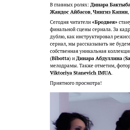
В главных ролях:
Динара Бактыб
Жандос Айбасов
,
Чингиз Капин
,
Сегодня читатели
«Бродвея»
стан
финальной сцены сериала. За кадр
дублю, как инструктировал режис
сериал, мы рассказывать не будем
собственная уникальная коллекц
(
Bibotta
) и
Динара Абдуллина
(
S
мелодрамы. Также отметим, фото
Viktoriya
Stanevich
IMUA
.
Приятного просмотра!