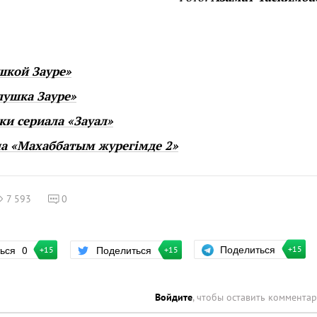
шкой Зауре»
лушка Зауре»
и сериала «Зауал»
ла «Махаббатым журегімде 2»
7 593
0
Поделиться
ться
0
Поделиться
+15
+15
+15
Войдите
, чтобы оставить коммента