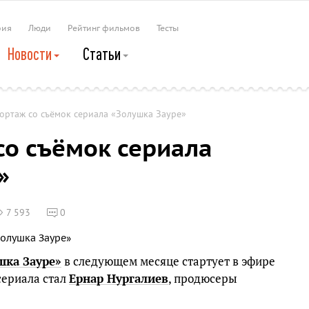
рия
Люди
Рейтинг фильмов
Тесты
Новости
Статьи
ортаж со съёмок сериала «Золушка Зауре»
о съёмок сериала
»
7 593
0
шка Зауре»
в следующем месяце стартует в эфире
сериала стал
Ернар Нургалиев
, продюсеры