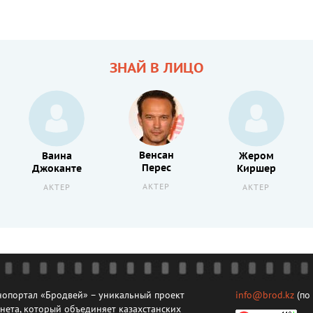
ЗНАЙ В ЛИЦО
Венсан
Ваина
Жером
Перес
Джоканте
Киршер
АКТЕР
АКТЕР
АКТЕР
опортал «Бродвей» – уникальный проект
info@brod.kz
(по
нета, который объединяет казахстанских