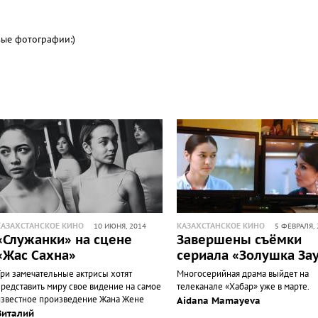
вые фотографии:)
КАЗАХСТАНСКОЕ КИНО
КАЗАХСТАНСКОЕ КИНО
10 ИЮНЯ, 2014
5 ФЕВРАЛЯ, 
«Служанки» на сцене
Завершены съёмки
«Жас Сахна»
сериала «Золушка За
Три замечательные актрисы хотят
Многосерийная драма выйдет на
представить миру свое видение на самое
телеканале «Хабар» уже в марте.
известное произведение Жана Жене
Aidana Mamayeva
Виталий