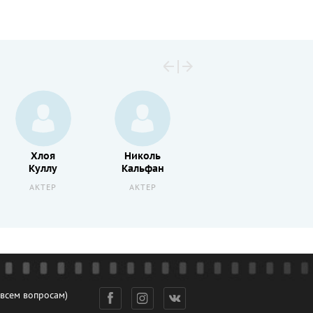
Хлоя
Николь
Коме
Куллу
Кальфан
Левин
АКТЕР
АКТЕР
АКТЕР
 всем вопросам)