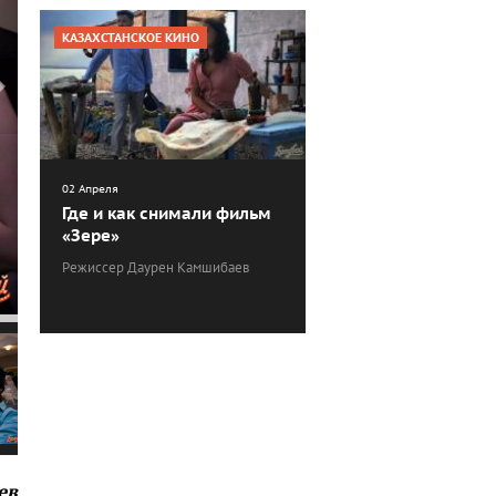
КАЗАХСТАНСКОЕ КИНО
02 Апреля
Где и как снимали фильм
«Зере»
Режиссер Даурен Камшибаев
ев