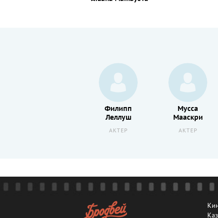
Коме
Филипп
Мусса
Левин
Леллуш
Мааскри
АКТЕР
АКТЕР
АКТЕР
Кин
Каз