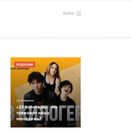
Войти
РЕЦЕНЗИИ
25 Февраля
«18 килогерц»: что
тревожит нашу
молодежь?