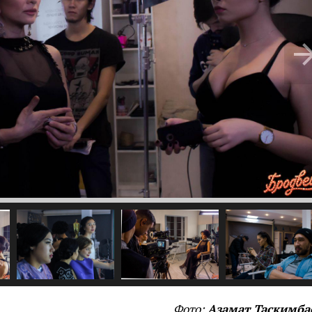
Фото:
Азамат Таскимба