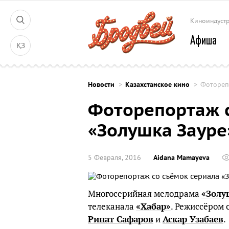
Киноиндуст
Афиша
ҚЗ
Новости
Казахстанское кино
Фотореп
Фоторепортаж с
«Золушка Зауре
5 Февраля, 2016
Aidana Mamayeva
Многосерийная мелодрама
«Золу
телеканала
«Хабар»
. Режиссёром 
Ринат Сафаров
и
Аскар Узабаев
.