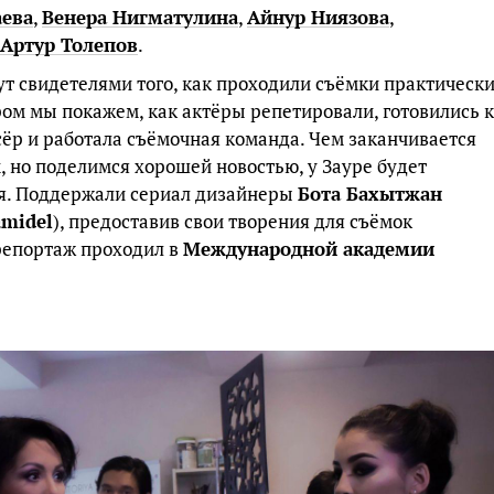
аева
,
Венера Нигматулина
,
Айнур Ниязова
,
Артур Толепов
.
ут свидетелями того, как проходили съёмки практическ
ом мы покажем, как актёры репетировали, готовились к
сёр и работала съёмочная команда. Чем заканчивается
, но поделимся хорошей новостью, у Зауре будет
ия. Поддержали сериал дизайнеры
Бота Бахытжан
amidel
), предоставив свои творения для съёмок
репортаж проходил в
Международной академии