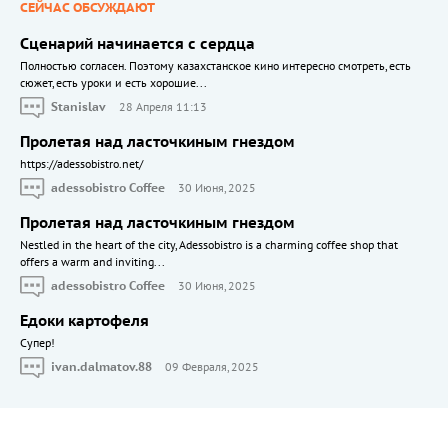
СЕЙЧАС ОБСУЖДАЮТ
Сценарий начинается с сердца
Полностью согласен. Поэтому казахстанское кино интересно смотреть, есть
сюжет, есть уроки и есть хорошие...
Stanislav
28 Апреля 11:13
Пролетая над ласточкиным гнездом
https://adessobistro.net/
adessobistro Coffee
30 Июня, 2025
Пролетая над ласточкиным гнездом
Nestled in the heart of the city, Adessobistro is a charming coffee shop that
offers a warm and inviting...
adessobistro Coffee
30 Июня, 2025
Едоки картофеля
Cупер!
ivan.dalmatov.88
09 Февраля, 2025