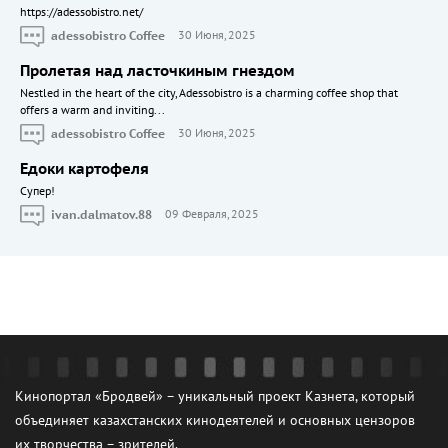
https://adessobistro.net/
adessobistro Coffee
30 Июня, 2025
Пролетая над ласточкиным гнездом
Nestled in the heart of the city, Adessobistro is a charming coffee shop that
offers a warm and inviting...
adessobistro Coffee
30 Июня, 2025
Едоки картофеля
Cупер!
ivan.dalmatov.88
09 Февраля, 2025
Кинопортал «Бродвей» – уникальный проект Казнета, который
объединяет казахстанских кинодеятелей и основных цензоров
их творчества – зрителей.