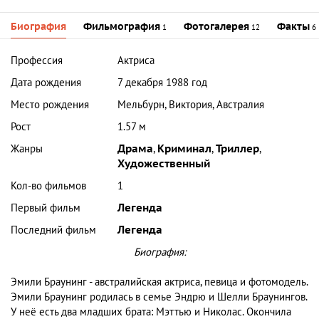
Биография
Фильмография
Фотогалерея
Факты
1
12
6
Профессия
Актриса
Дата рождения
7 декабря 1988 год
Место рождения
Мельбурн, Виктория, Австралия
Рост
1.57 м
Жанры
Драма
,
Криминал
,
Триллер
,
Художественный
Кол-во фильмов
1
Первый фильм
Легенда
Последний фильм
Легенда
Биография:
Эмили Браунинг - австралийская актриса, певица и фотомодель.
Эмили Браунинг родилась в семье Эндрю и Шелли Браунингов.
У неё есть два младших брата: Мэттью и Николас. Окончила