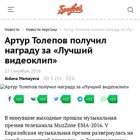
Новости
Новости персоны
Артур Толепов получил награду за «Лучший видеоклип»
Артур Толепов получил
награду за «Лучший
видеоклип»
27 Сентября, 2016
Aidana Mamayeva
3 255
0
+15
+15
+15
+15
+15
В минувшие выходные прошла музыкальная
премия телеканала MuzZone EMA-2016. V
Евразийская музыкальная премия развернулась на