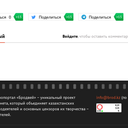
Поделиться
ться
0
Поделиться
+15
+15
+15
ый
Войдите
, чтобы оставить коммента
опортал «Бродвей» – уникальный проект
info@brod.kz
(по
нета, который объединяет казахстанских
одеятелей и основных цензоров их творчества –
телей.