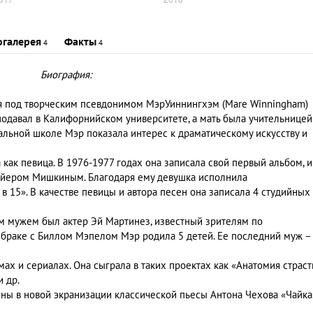
огалерея
Факты
4
4
Биография:
я под творческим псевдонимом МэрУиннингхэм (Mare Winningham)
еподавал в Калифорнийском университете, а мать была учительницей
чальной школе Мэр показала интерес к драматическому искусству и
как певица. В 1976-1977 годах она записала свой первый альбом, и
ейером Мишкиным. Благодаря ему девушка исполнила
 15». В качестве певицы и автора песен она записала 4 студийных
м мужем был актер Эй Мартинез, известный зрителям по
 браке с Биллом Мэпелом Мэр родила 5 детей. Ее последний муж –
ах и сериалах. Она сыграла в таких проектах как «Анатомия страст
 др.
ины в новой экранизации классической пьесы Антона Чехова «Чайка