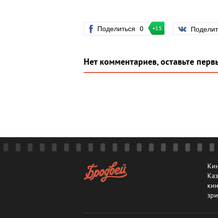
Поделиться
0
Подели
+15
Нет комментариев, оставьте перв
Кин
Каз
кин
зри