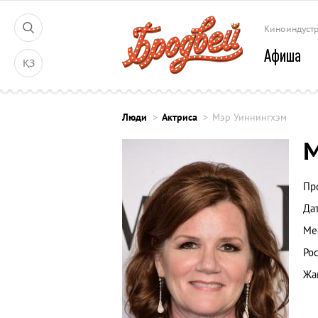
Киноиндуст
Афиша
ҚЗ
Люди
Актриса
Мэр Уиннингхэм
М
Пр
Да
Ме
Рос
Жа