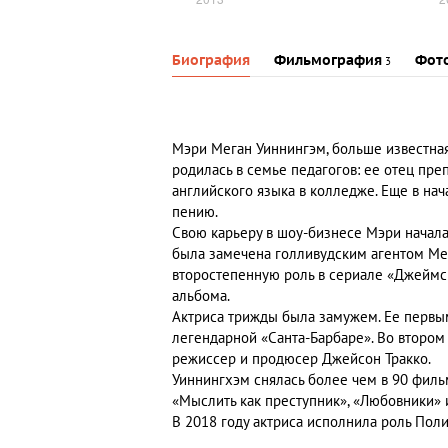
Биография
Фильмография
Фот
3
Мэри Меган Уиннингэм, больше известна
родилась в семье педагогов: ее отец пр
английского языка в колледже. Еще в на
пению.
Свою карьеру в шоу-бизнесе Мэри начала 
была замечена голливудским агентом М
второстепенную роль в сериале «Джеймс в
альбома.
Актриса трижды была замужем. Ее первы
легендарной «Санта-Барбаре». Во втором
режиссер и продюсер Джейсон Тракко.
Уиннингхэм снялась более чем в 90 фильм
«Мыслить как преступник», «Любовники» и
В 2018 году актриса исполнила роль Пол