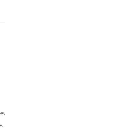
и»,
».