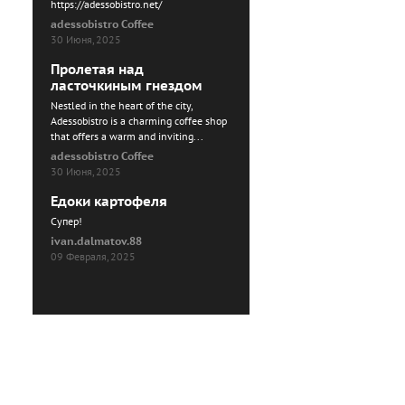
https://adessobistro.net/
adessobistro Coffee
30 Июня, 2025
Пролетая над
ласточкиным гнездом
Nestled in the heart of the city,
Adessobistro is a charming coffee shop
that offers a warm and inviting...
adessobistro Coffee
30 Июня, 2025
Едоки картофеля
Cупер!
ivan.dalmatov.88
09 Февраля, 2025