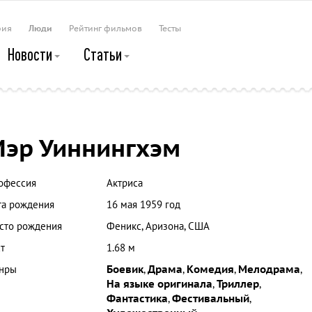
рия
Люди
Рейтинг фильмов
Тесты
Новости
Статьи
эр Уиннингхэм
офессия
Актриса
та рождения
16 мая 1959 год
сто рождения
Феникс, Аризона, США
т
1.68 м
нры
Боевик
,
Драма
,
Комедия
,
Мелодрама
,
На языке оригинала
,
Триллер
,
Фантастика
,
Фестивальный
,