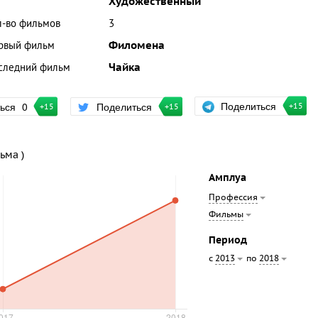
Художественный
л-во фильмов
3
рвый фильм
Филомена
следний фильм
Чайка
Поделиться
ться
0
Поделиться
+15
+15
+15
ьма )
Амплуа
Профессия
Фильмы
Период
с
по
2013
2018