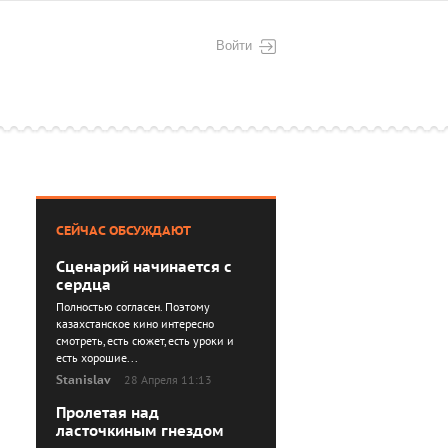
Войти
СЕЙЧАС ОБСУЖДАЮТ
Сценарий начинается с
сердца
Полностью согласен. Поэтому
казахстанское кино интересно
смотреть, есть сюжет, есть уроки и
есть хорошие...
Stanislav
28 Апреля 11:13
Пролетая над
ласточкиным гнездом