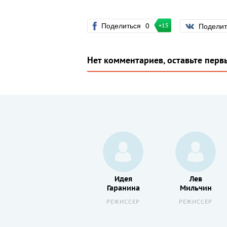
Поделиться
0
Подели
+15
Нет комментариев, оставьте перв
Андрей
Идея
Лев
Хржановский
Гаранина
Мильчин
РЕЖИССЕР
РЕЖИССЕР
РЕЖИССЕР