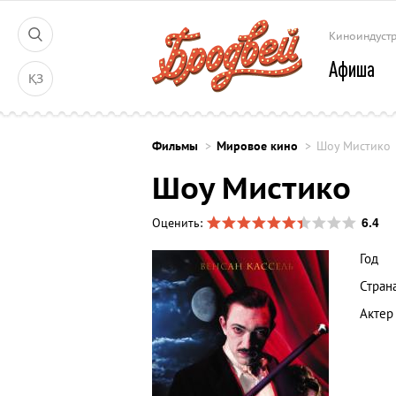
Киноиндуст
Афиша
ҚЗ
Фильмы
Мировое кино
Шоу Мистико
Шоу Мистико
6.4
Оценить:
Год
Стран
Актер