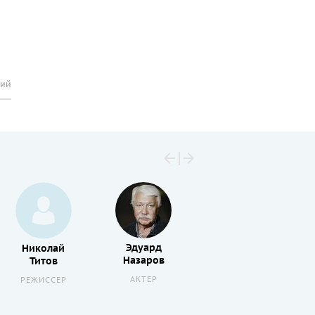
рий
Эдуард
Николай
Андрей
Назаров
Титов
Хржановский
АКТЕР
РЕЖИССЕР
РЕЖИССЕР