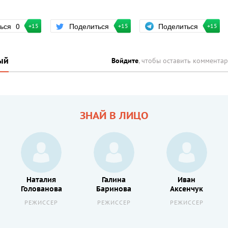
Поделиться
ться
0
Поделиться
+15
+15
+15
ый
Войдите
, чтобы оставить коммента
ЗНАЙ В ЛИЦО
Наталия
Галина
Иван
Голованова
Баринова
Аксенчук
РЕЖИССЕР
РЕЖИССЕР
РЕЖИССЕР