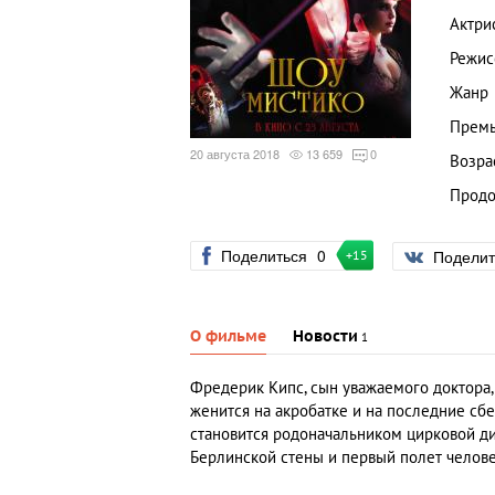
Актри
Режис
Жанр
Премь
20 августа 2018
13 659
0
Возра
Продо
Поделиться
0
Подели
+15
О фильме
Новости
1
Фредерик Кипс, сын уважаемого доктора,
женится на акробатке и на последние сб
становится родоначальником цирковой д
Берлинской стены и первый полет челове