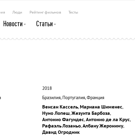
рия
Люди
Рейтинг фильмов
Тесты
Новости
Статьи
2018
а
Бразилия, Португалия, Франция
Венсан Кассель
,
Мариана Шименес
,
Нуно Лопеш
,
Жезуита Барбоза
,
Антонио Фагундес
,
Антонио де ла Крус
,
Рафаэль Лозаньо
,
Албану Жерониму
,
Давид Огродник