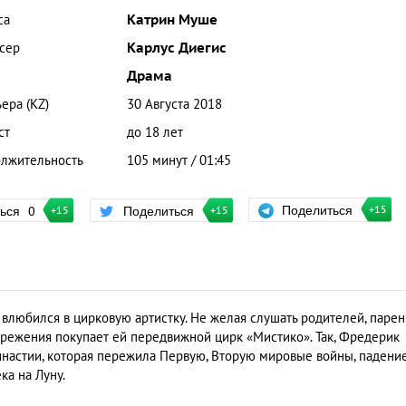
са
Катрин Муше
сер
Карлус Диегис
Драма
ера (KZ)
30 Августа 2018
ст
до 18 лет
лжительность
105 минут / 01:45
Поделиться
ться
0
Поделиться
+15
+15
+15
 влюбился в цирковую артистку. Не желая слушать родителей, парен
ережения покупает ей передвижной цирк «Мистико». Так, Фредерик
инастии, которая пережила Первую, Вторую мировые войны, падени
ка на Луну.