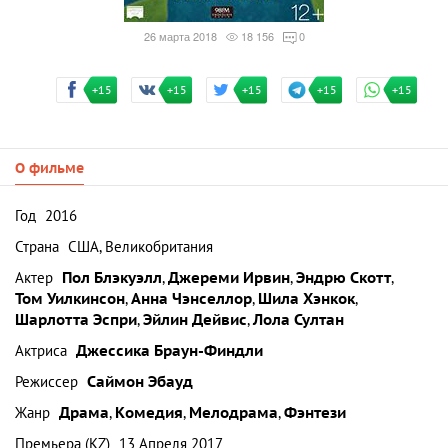
26 марта 2018
18 156
0
+15
+15
+15
+15
+15
О фильме
Год
2016
Страна
США, Великобритания
Актер
Пол Блэкуэлл
,
Джереми Ирвин
,
Эндрю Скотт
,
Том Уилкинсон
,
Анна Чэнселлор
,
Шила Хэнкок
,
Шарлотта Эспри
,
Эйлин Дейвис
,
Лола Султан
Актриса
Джессика Браун-Финдли
Режиссер
Саймон Эбауд
Жанр
Драма
,
Комедия
,
Мелодрама
,
Фэнтези
Премьера (KZ)
13 Апреля 2017