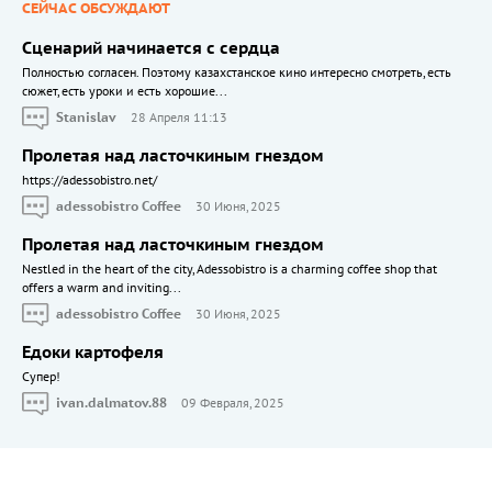
СЕЙЧАС ОБСУЖДАЮТ
Сценарий начинается с сердца
Полностью согласен. Поэтому казахстанское кино интересно смотреть, есть
сюжет, есть уроки и есть хорошие...
Stanislav
28 Апреля 11:13
Пролетая над ласточкиным гнездом
https://adessobistro.net/
adessobistro Coffee
30 Июня, 2025
Пролетая над ласточкиным гнездом
Nestled in the heart of the city, Adessobistro is a charming coffee shop that
offers a warm and inviting...
adessobistro Coffee
30 Июня, 2025
Едоки картофеля
Cупер!
ivan.dalmatov.88
09 Февраля, 2025