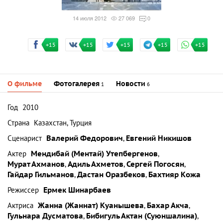
14 июля 2012
27 069
0
+15
+15
+15
+15
+15
О фильме
Фотогалерея
Новости
1
6
Год
2010
Страна
Казахстан, Турция
Сценарист
Валерий Федорович
,
Евгений Никишов
Актер
Мендибай (Ментай) Утепбергенов
,
Мурат Ахманов
,
Адиль Ахметов
,
Сергей Погосян
,
Гайдар Гильманов
,
Дастан Оразбеков
,
Бахтияр Кожа
Режиссер
Ермек Шинарбаев
Актриса
Жанна (Жаннат) Куанышева
,
Бахар Акча
,
Гульнара Дусматова
,
Бибигуль Актан (Суюншалина)
,