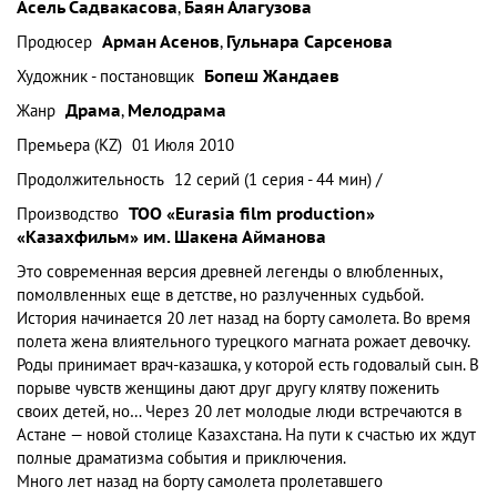
Асель Садвакасова
,
Баян Алагузова
Продюсер
Арман Асенов
,
Гульнара Сарсенова
Художник - постановщик
Бопеш Жандаев
Жанр
Драма
,
Мелодрама
Премьера (KZ)
01 Июля 2010
Продолжительность
12 серий (1 серия - 44 мин) /
Производство
ТОО «Eurasia film production»
«Казахфильм» им. Шакена Айманова
Это современная версия древней легенды о влюбленных,
помолвленных еще в детстве, но разлученных судьбой.
История начинается 20 лет назад на борту самолета. Во время
полета жена влиятельного турецкого магната рожает девочку.
Роды принимает врач-казашка, у которой есть годовалый сын. В
порыве чувств женщины дают друг другу клятву поженить
своих детей, но… Через 20 лет молодые люди встречаются в
Астане — новой столице Казахстана. На пути к счастью их ждут
полные драматизма события и приключения.
Много лет назад на борту самолета пролетавшего