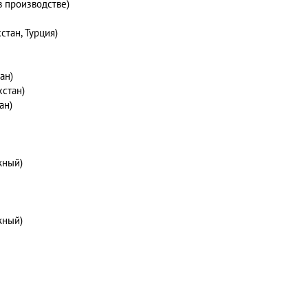
 в производстве)
стан, Турция)
ан)
хстан)
ан)
жный)
жный)