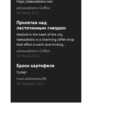
https://adessobistro.net/
adessobistro Coffee
30 Июня, 2025
Пролетая над
ласточкиным гнездом
Nestled in the heart of the city,
Adessobistro is a charming coffee shop
that offers a warm and inviting...
adessobistro Coffee
30 Июня, 2025
Едоки картофеля
Cупер!
ivan.dalmatov.88
09 Февраля, 2025