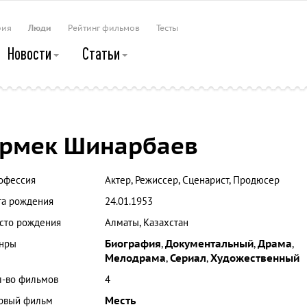
рия
Люди
Рейтинг фильмов
Тесты
Новости
Статьи
рмек Шинарбаев
офессия
Актер, Режиссер, Сценарист, Продюсер
та рождения
24.01.1953
сто рождения
Алматы, Казахстан
нры
Биография
,
Документальный
,
Драма
,
Мелодрама
,
Сериал
,
Художественный
л-во фильмов
4
рвый фильм
Месть