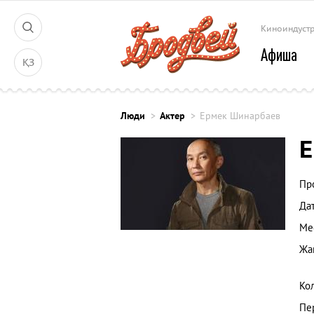
Киноиндуст
Афиша
ҚЗ
Люди
Актер
Ермек Шинарбаев
Е
Пр
Да
Ме
Жа
Ко
Пе