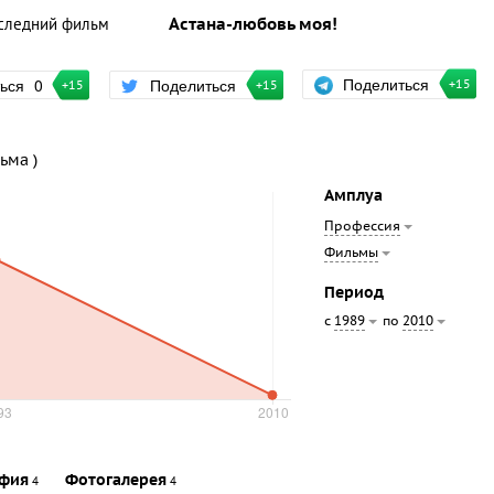
следний фильм
Астана-любовь моя!
Поделиться
ться
0
Поделиться
+15
+15
+15
ьма )
Амплуа
Профессия
Фильмы
Период
с
по
1989
2010
фия
Фотогалерея
4
4