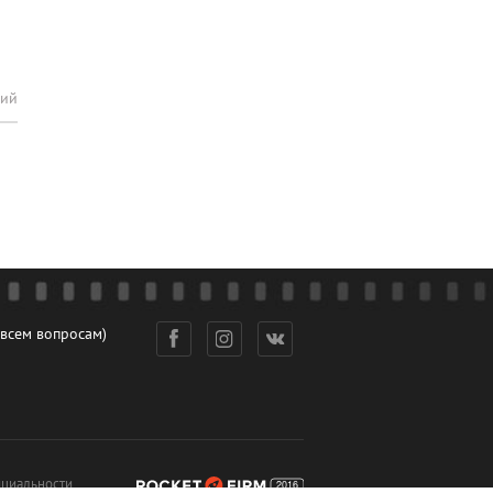
рий
 всем вопросам)
циальности