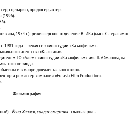
сер, сценарист, продюсер, актер.
 (1996).
6).
.
бочкина, 1974 г.); режиссерское отделение ВГИКа (маст. С. Герасимов
, с 1981 года – ре­жиссер киностудии «Казахфильм».
ыкального агентства «Классика».
дителем ТО «Алем» киностудии «Казахфильм» им. Ш. Айманова, на
мы того периода.
рбаевым и в жанре документального кино.
ектор и режиссер компании «Eurasia Film Production».
.
Фильмография
ный) -
Ёсио Ханаси, солдат-смертник
- главная роль