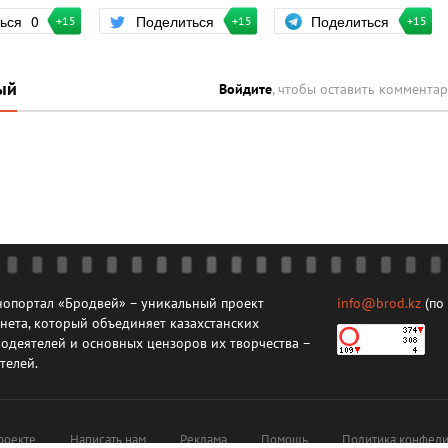
Поделиться
ться
0
Поделиться
+15
+15
+15
ый
Войдите
, чтобы оставить коммента
опортал «Бродвей» – уникальный проект
info@brod.kz
(по
нета, который объединяет казахстанских
одеятелей и основных цензоров их творчества –
телей.
роекте
Написать нам
Реклама
Помощь
Политика конфеди