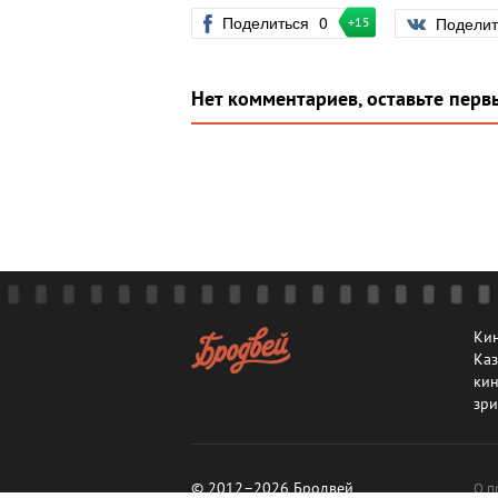
Поделиться
0
Подели
+15
Нет комментариев, оставьте перв
Кин
Каз
кин
зри
© 2012–2026 Бродвей
О п