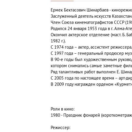
Ермек Бектасович Шинарбаев
- кинорежис
Заслуженный деятель искусств Казахстана
Член Союза кинематографистов СССР (198
Родился 24 января 1953 года в г. Алма-Ате
Окончил актерское отделение (маст. Б. Ба
1982 г.).
С 1974 года – актер, ассистент режиссера
С 1997 года – генераль­ный продюсер муз
В 90-е годы был художественным руково
котором снимались самые заметные филь
Ряд талантливых работ выполнен Е. Шина
С 2005 года по настоящее время – арт-дир
В 2009 году награжден орденом «Курмет»
Роли в кино:
1980 - Праздник фонарей (короткометраж
Режиссер: