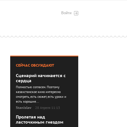
Войти
СЕЙЧАС ОБСУЖДАЮТ
Сценарий начинается с
сердца
Полностью согласен. Поэтому
казахстанское кино интересно
смотреть, есть сюжет, есть уроки и
есть хорошие...
Stanislav
28 Апреля 11:13
Пролетая над
ласточкиным гнездом