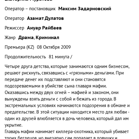
Оператор – постановщик
Максим Задарновский
Оператор
Азамат Дулатов
Режиссер
Ануар Райбаев
Жанр
Драма
,
Криминал
Премьера (KZ)
08 Октября 2009
Продолжительность
81 минута /
Четыре друга детства, которые занимаются одним бизнесом,
решают рискнуть, связавшись с «грязными» деньгами. При
передаче денег их подставляют и они становятся
подозреваемыми в убийстве сына главаря мафии.
Оказавшись между двух огней – мафией и законом, они
вынуждены взять деньги с собой и бежать из города. В
экстремальных условиях начинаются подозрения в обмане и
предательстве. В этой ситуации находится место для любви -
один из друзей влюбляется в дочь человека, который дал им
укрытие.
Главарь мафии нанимает киллера-охотника, который убивает
троих беглецов, но внезапно сам попадает в ловушку и