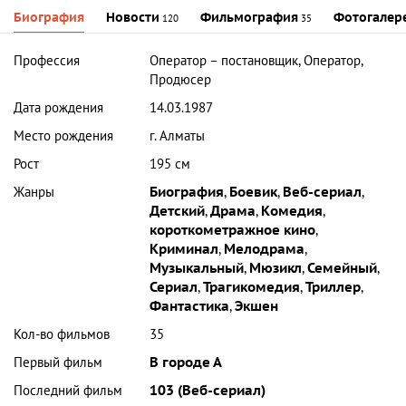
Биография
Новости
Фильмография
Фотогалер
120
35
Профессия
Оператор – постановщик, Оператор,
Продюсер
Дата рождения
14.03.1987
Место рождения
г. Алматы
Рост
195 см
Жанры
Биография
,
Боевик
,
Веб-сериал
,
Детский
,
Драма
,
Комедия
,
короткометражное кино
,
Криминал
,
Мелодрама
,
Музыкальный
,
Мюзикл
,
Семейный
,
Сериал
,
Трагикомедия
,
Триллер
,
Фантастика
,
Экшен
Кол-во фильмов
35
Первый фильм
В городе А
Последний фильм
103 (Веб-сериал)