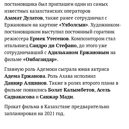
постановщика был приглашен один из самых
известных казахстанских операторов
Азамат Дулатов
, также ранее сотрудничал с
Ержановым на картине
«Улболсын»
. Художником-
постановщиком выступил постоянный соратник
режиссера
Ермек Утегенов
. Композитором стал
итальянец
Сандро ди Стефано
, до этого уже
сотрудничавший с
Адильханом Ержановым
на
фильме
«Онбагандар»
.
Главную роль Адемоки сыграла юная актриса
Адема Ержанова
. Роль Ахава исполнил
Данияр Алшинов
. Также в ролях второго плана в
фильме появились
Болат Калымбетов
,
Асель
Садвакасова
и
Санжар Мади
.
Прокат фильма в Казахстане предварительно
запланирован на 2021 год.