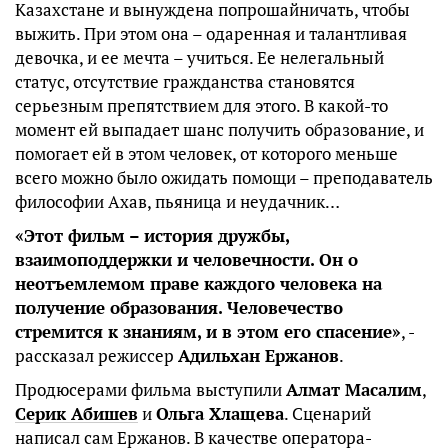
Казахстане и вынуждена попрошайничать, чтобы
выжить. При этом она – одаренная и талантливая
девочка, и ее мечта – учиться. Ее нелегальный
статус, отсутствие гражданства становятся
серьезным препятствием для этого. В какой-то
момент ей выпадает шанс получить образование, и
помогает ей в этом человек, от которого меньше
всего можно было ожидать помощи – преподаватель
философии Ахав, пьяница и неудачник…
«Этот фильм – история дружбы,
взаимоподдержки и человечности. Он о
неотъемлемом праве каждого человека на
получение образования. Человечество
стремится к знаниям, и в этом его спасение»
, -
рассказал режиссер
Адильхан Ержанов
.
Продюсерами фильма выступили
Алмат Масалим
,
Серик Абишев
и
Ольга Хлащева
. Сценарий
написал сам Ержанов. В качестве оператора-