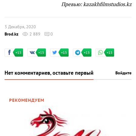
Превью: kazakhfilmstudios.kz
3 Декабря, 2020
Brod.kz
2 889
0
+15
+15
+15
+15
+15
Нет комментариев, оставьте первый
Войдите
РЕКОМЕНДУЕМ