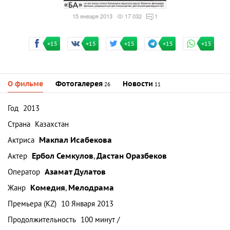
15 января 2013
17 032
1
+15
+15
+15
+15
+15
О фильме
Фотогалерея
Новости
26
11
Год
2013
Страна
Казахстан
Актриса
Макпал Исабекова
Актер
Ербол Семкулов
,
Дастан Оразбеков
Оператор
Азамат Дулатов
Жанр
Комедия
,
Мелодрама
Премьера (KZ)
10 Января 2013
Продолжительность
100 минут /