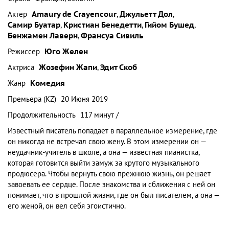
Актер
Amaury de Crayencour
,
Джульетт Дол
,
Самир Буатар
,
Кристиан Бенедетти
,
Гийом Бушед
,
Бенжамен Лаверн
,
Франсуа Сивиль
Режиссер
Юго Желен
Актриса
Жозефин Жапи
,
Эдит Скоб
Жанр
Комедия
Премьера (KZ)
20 Июня 2019
Продолжительность
117 минут /
Известный писатель попадает в параллельное измерение, где
он никогда не встречал свою жену. В этом измерении он —
неудачник-учитель в школе, а она — известная пианистка,
которая готовится выйти замуж за крутого музыкального
продюсера. Чтобы вернуть свою прежнюю жизнь, он решает
завоевать ее сердце. После знакомства и сближения с ней он
понимает, что в прошлой жизни, где он был писателем, а она —
его женой, он вел себя эгоистично.