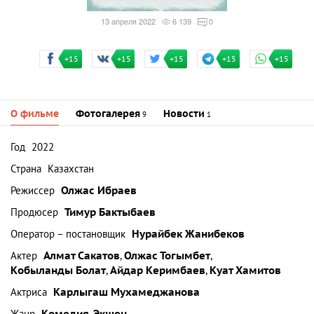
13 апреля 2022
6 139
0
+15
+15
+15
+15
+15
О фильме
Фотогалерея
Новости
9
1
Год
2022
Страна
Казахстан
Режиссер
Олжас Ибраев
Продюсер
Тимур Бактыбаев
Оператор – постановщик
Нурайбек Жанибеков
Актер
Алмат Сакатов
,
Олжас Тогымбет
,
Кобыланды Болат
,
Айдар Керимбаев
,
Куат Хамитов
Актриса
Карлыгаш Мухамеджанова