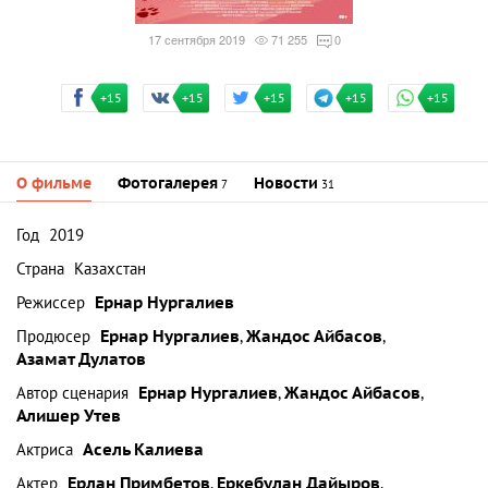
17 сентября 2019
71 255
0
+15
+15
+15
+15
+15
О фильме
Фотогалерея
Новости
7
31
Год
2019
Страна
Казахстан
Режиссер
Ернар Нургалиев
Продюсер
Ернар Нургалиев
,
Жандос Айбасов
,
Азамат Дулатов
Автор сценария
Ернар Нургалиев
,
Жандос Айбасов
,
Алишер Утев
Актриса
Асель Калиева
Актер
Ерлан Примбетов
,
Еркебулан Дайыров
,