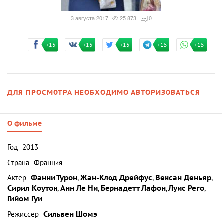
3 августа 2017
25 873
0
+15
+15
+15
+15
+15
ДЛЯ ПРОСМОТРА НЕОБХОДИМО АВТОРИЗОВАТЬСЯ
О фильме
Год
2013
Страна
Франция
Актер
Фанни Турон
,
Жан-Клод Дрейфус
,
Венсан Деньяр
,
Сирил Коутон
,
Анн Ле Ни
,
Бернадетт Лафон
,
Луис Рего
,
Гийом Гуи
Режиссер
Сильвен Шомэ