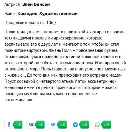
Актриса
Элен Венсан
Жанр
Комедия
,
Художественный
Продолжительность
106 /
Полю тридцать лет, он живет в парижской квартире со своими
тетями, двумя пожилыми аристократками, которые
воспитывали его с двух лет и мечтают о том, чтобы он стал
пианистом-виртуозом. Жизнь Поля – повседневная рутина,
ограничивающаяся пианино в гостиной и школой танцев его
тети, в которой он работает аккомпаниатором. Изолированный
от внешнего мира, Поль стареет, так и не успев познакомиться
с жизнью... До того дня, как происходит его встреча с мадам
Пруст, соседкой с четвертого этажа. У этой эксцентричной
женщины имеется рецепт травяного чая, который может с
помощью музыки вызвать давно похороненные
воспоминания...
+15
+15
+15
+15
+15