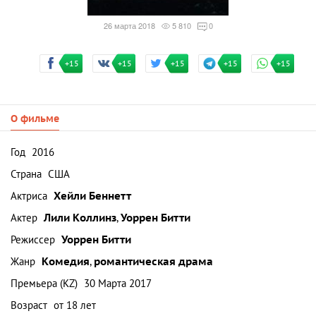
26 марта 2018
5 810
0
+15
+15
+15
+15
+15
О фильме
Год
2016
Страна
США
Актриса
Хейли Беннетт
Актер
Лили Коллинз
,
Уоррен Битти
Режиссер
Уоррен Битти
Жанр
Комедия
,
романтическая драма
Премьера (KZ)
30 Марта 2017
Возраст
от 18 лет