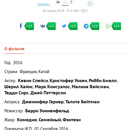
26 марта 2018
6 083
0
+15
+15
+15
+15
+15
О фильме
Год
2016
Страна
Франция, Китай
Актер
Кевин Спейси
,
Кристофер Уокен
,
Робби Амелл
,
Шерил Хайнс
,
Марк Консуэлос
,
Малина Вайсман
,
Тедди Сирс
,
Джей Пэттерсон
Актриса
Дженнифер Гарнер
,
Талита Бейтман
Режиссер
Барри Зонненфельд
Жанр
Комедия
,
Семейный
,
Фэнтези
Премьера (KZ)
01 Сентября 2016