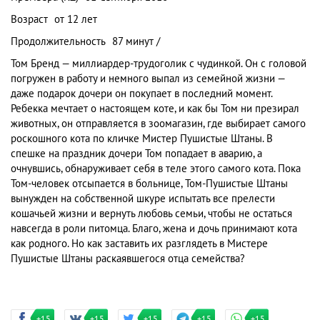
Возраст
от 12 лет
Продолжительность
87 минут /
Том Бренд — миллиардер-трудоголик с чудинкой. Он с головой
погружен в работу и немного выпал из семейной жизни —
даже подарок дочери он покупает в последний момент.
Ребекка мечтает о настоящем коте, и как бы Том ни презирал
животных, он отправляется в зоомагазин, где выбирает самого
роскошного кота по кличке Мистер Пушистые Штаны. В
спешке на праздник дочери Том попадает в аварию, а
очнувшись, обнаруживает себя в теле этого самого кота. Пока
Том-человек отсыпается в больнице, Том-Пушистые Штаны
вынужден на собственной шкуре испытать все прелести
кошачьей жизни и вернуть любовь семьи, чтобы не остаться
навсегда в роли питомца. Благо, жена и дочь принимают кота
как родного. Но как заставить их разглядеть в Мистере
Пушистые Штаны раскаявшегося отца семейства?
+15
+15
+15
+15
+15