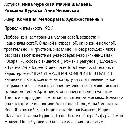
Актриса
Инна Чурикова
,
Мария Шалаева
,
Равшана Куркова
,
Анна Чиповская
Жанр
Комедия
,
Мелодрама
,
Художественный
Продолжительность
92 /
Любовь не знает границ и условностей, возраста и
национальностей. О яркой и страстной, наивной и нелепой,
трогательной и грустной, счастливой и безрассудной любви
рассказывают известные режиссеры: Резо Гигинеишвили
(«Жара», «Любовь с акцентом»), Роман Прыгунов («Духless»,
«Духless 2») и Карен Оганесян («Пять Невест», «Подарок с
характером»). МЕЖДУНАРОДНАЯ КОМЕДИЯ БЕЗ ГРАНИЦ
начинается в московском аэропорту, откуда главные герои
отправляются в захватывающие путешествия к живописным
горным долинам Армении, утопающим в зелени улочкам
Тбилиси и праздничным огням новогодней Москвы... Ведущие
роли в картине исполнили Александр Паль, Анна Чиповская,
Иван Янковский, Егор Корешков, Милош Бикович, Мария
Шалаева, Равшана Куркова, Грант Тохатян, Саера Сафари, Роман
Маякин, Инна Чурикова, Олег Басилашвили и другие.