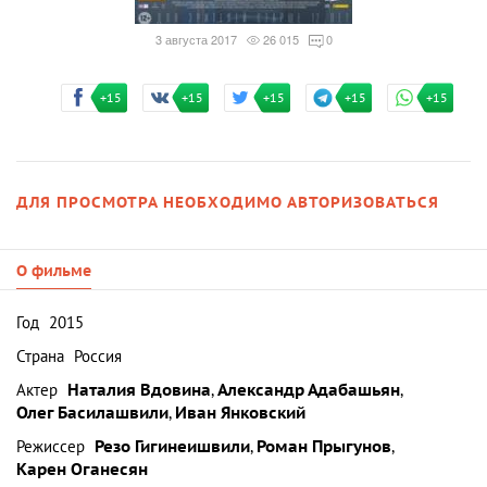
3 августа 2017
26 015
0
+15
+15
+15
+15
+15
ДЛЯ ПРОСМОТРА НЕОБХОДИМО АВТОРИЗОВАТЬСЯ
О фильме
Год
2015
Страна
Россия
Актер
Наталия Вдовина
,
Александр Адабашьян
,
Олег Басилашвили
,
Иван Янковский
Режиссер
Резо Гигинеишвили
,
Роман Прыгунов
,
Карен Оганесян