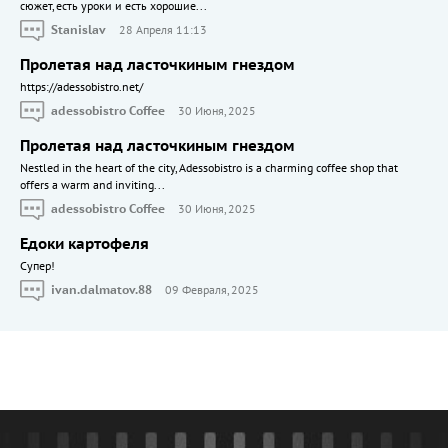
сюжет, есть уроки и есть хорошие...
Stanislav
28 Апреля 11:13
Пролетая над ласточкиным гнездом
https://adessobistro.net/
adessobistro Coffee
30 Июня, 2025
Пролетая над ласточкиным гнездом
Nestled in the heart of the city, Adessobistro is a charming coffee shop that
offers a warm and inviting...
adessobistro Coffee
30 Июня, 2025
Едоки картофеля
Cупер!
ivan.dalmatov.88
09 Февраля, 2025