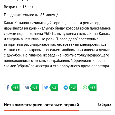
Возраст
с 16 лет
Продолжительность
85 минут /
Канат Кожанов, начинающий горе-сценарист и режиссер,
нарывается на криминальную банду, которая из-за пристальной
слежки подполковника УБОП-а вынуждена снять фильм Каната
и сыграть в нем главные роли. "Новое дело" преступные
авторитеты рассматривают как несерьезный кинопроект, где
можно смешать кровь с весельем, любовь с насилием и деньги
с дружбой. Но главное их задание - сбить с толку вездесущего
подполковника, отыскать контрабандный бриллиант и после
съемок "убрать" режиссера и его полоумного друга-оператора.
+15
+15
+15
+15
+15
Нет комментариев, оставьте первый
Войдите