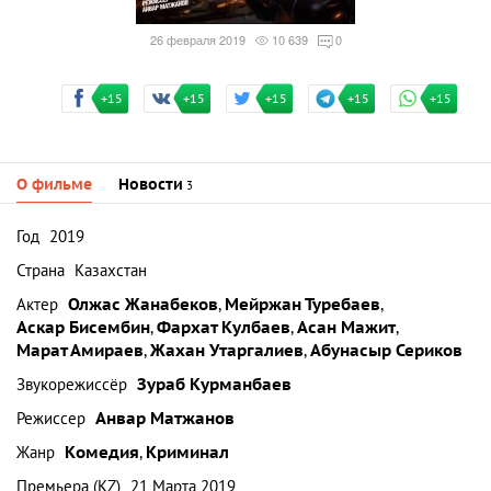
26 февраля 2019
10 639
0
+15
+15
+15
+15
+15
О фильме
Новости
3
Год
2019
Страна
Казахстан
Актер
Олжас Жанабеков
,
Мейржан Туребаев
,
Аскар Бисембин
,
Фархат Кулбаев
,
Асан Мажит
,
Марат Амираев
,
Жахан Утаргалиев
,
Абунасыр Сериков
Звукорежиссёр
Зураб Курманбаев
Режиссер
Анвар Матжанов
Жанр
Комедия
,
Криминал
Премьера (KZ)
21 Марта 2019