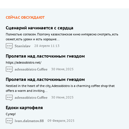
СЕЙЧАС ОБСУЖДАЮТ
Сценарий начинается с сердца
Полностью согласен. Поэтому казахстанское кино интересно смотреть, есть
сюжет, есть уроки и есть хорошие...
Stanislav
28 Апреля 11:13
Пролетая над ласточкиным гнездом
https://adessobistro.net/
adessobistro Coffee
30 Июня, 2025
Пролетая над ласточкиным гнездом
Nestled in the heart of the city, Adessobistro is a charming coffee shop that
offers a warm and inviting...
adessobistro Coffee
30 Июня, 2025
Едоки картофеля
Cупер!
ivan.dalmatov.88
09 Февраля, 2025