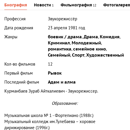
Биография
Новости
Фильмография
Фотогалерея
1
12
Профессия
Звукорежиссёр
Дата рождения
23 апреля 1981 год
Жанры
боевик / драма
,
Драма
,
Комедия
,
Криминал
,
Молодежный
,
романтика
,
семейное кино
,
Семейный
,
Спорт
,
Художественный
Кол-во фильмов
12
Первый фильм
Рывок
Последний фильм
Адам и алма
Курманбаев Зураб Айткалиевич - Звукорежиссер.
Образование:
Музыкальная школа № 1 - Фортепиано (1988г.)
Музыкальный колледж им.Тулебаева – хоровое
дирижирование (1996г.)