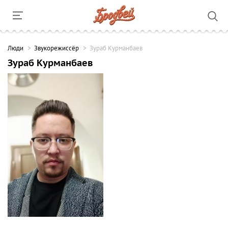
Люди
Звукорежиссёр
Зураб Курманбаев
Зураб Курманбаев