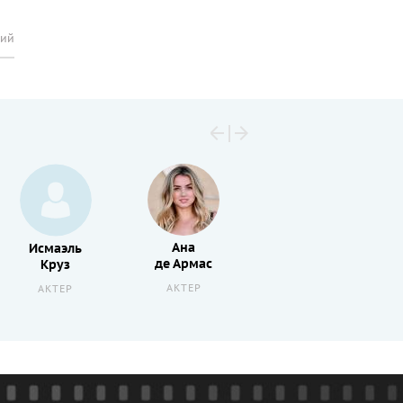
рий
Ана
Исмаэль
Ги
де Армас
Круз
Малик Линтон
АКТЕР
АКТЕР
РЕЖИССЕР