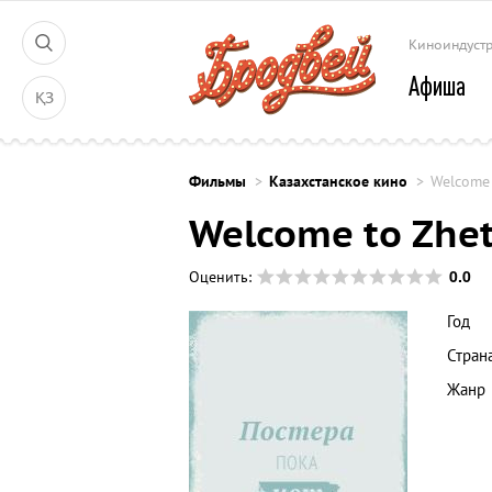
Киноиндуст
Афиша
ҚЗ
Фильмы
Казахстанское кино
Welcome 
Welcome to Zhe
0.0
Оценить:
Год
Стран
Жанр