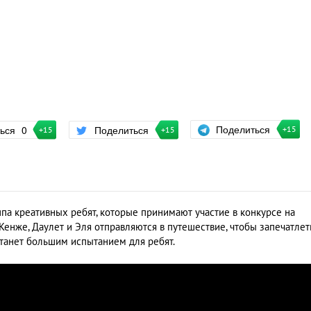
Поделиться
ться
0
Поделиться
+15
+15
+15
ппа креативных ребят, которые принимают участие в конкурсе на
Кенже, Даулет и Эля отправляются в путешествие, чтобы запечатлет
станет большим испытанием для ребят.