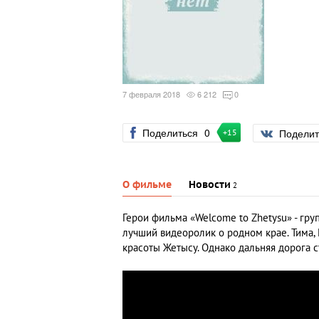
7 февраля 2018
6 212
0
Поделиться
0
Подели
+15
О фильме
Новости
2
Герои фильма «Welcome to Zhetysu» - гру
лучший видеоролик о родном крае. Тима, 
красоты Жетысу. Однако дальняя дорога 