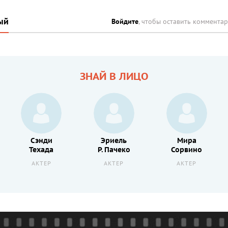
ый
Войдите
, чтобы оставить коммента
ЗНАЙ В ЛИЦО
Сэнди
Эриель
Мира
Техада
Р. Пачеко
Сорвино
АКТЕР
АКТЕР
АКТЕР