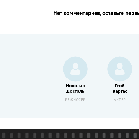
Нет комментариев, оставьте перв
Ги
Николай
Гейб
Малик Линтон
Досталь
Варгас
РЕЖИССЕР
РЕЖИССЕР
АКТЕР