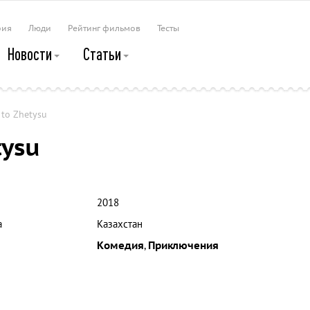
рия
Люди
Рейтинг фильмов
Тесты
Новости
Статьи
to Zhetysu
tysu
2018
а
Казахстан
Комедия
,
Приключения