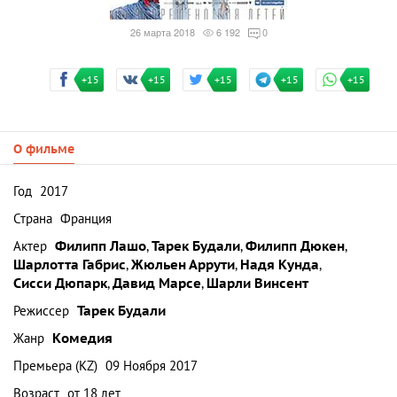
26 марта 2018
6 192
0
+15
+15
+15
+15
+15
О фильме
Год
2017
Страна
Франция
Актер
Филипп Лашо
,
Тарек Будали
,
Филипп Дюкен
,
Шарлотта Габрис
,
Жюльен Аррути
,
Надя Кунда
,
Сисси Дюпарк
,
Давид Марсе
,
Шарли Винсент
Режиссер
Тарек Будали
Жанр
Комедия
Премьера (KZ)
09 Ноября 2017
Возраст
от 18 лет