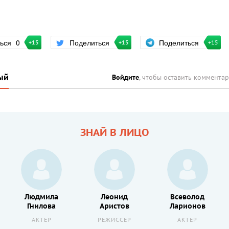
Поделиться
ться
0
Поделиться
+15
+15
+15
ый
Войдите
, чтобы оставить коммента
ЗНАЙ В ЛИЦО
Людмила
Леонид
Всеволод
Гнилова
Аристов
Ларионов
АКТЕР
РЕЖИССЕР
АКТЕР