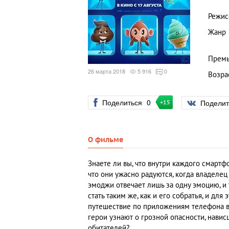
Режис
Жанр
Премь
26 марта 2018
5 916
0
Возра
Поделиться
0
Подели
+15
О фильме
Знаете ли вы, что внутри каждого смартф
что они ужасно радуются, когда владеле
эмоджи отвечает лишь за одну эмоцию, и
стать таким же, как и его собратья, и дл
путешествие по приложениям телефона в
герои узнают о грозной опасности, навис
обитателей?