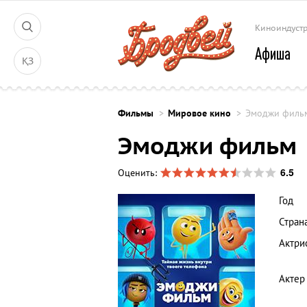
Киноиндуст
Афиша
ҚЗ
Фильмы
Мировое кино
Эмоджи филь
Эмоджи фильм
6.5
Оценить:
Год
Стран
Актри
Актер