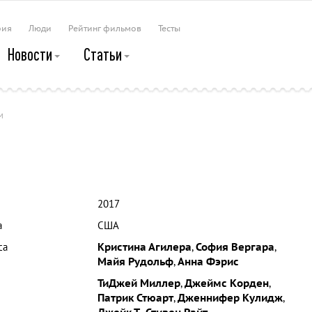
рия
Люди
Рейтинг фильмов
Тесты
Новости
Статьи
м
2017
а
США
са
Кристина Агилера
,
София Вергара
,
Майя Рудольф
,
Анна Фэрис
ТиДжей Миллер
,
Джеймс Корден
,
Патрик Стюарт
,
Дженнифер Кулидж
,