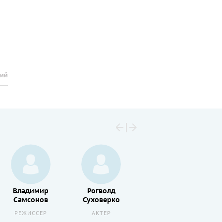
рий
Владимир
Рогволд
Алексей
Самсонов
Суховерко
Борзунов
РЕЖИССЕР
АКТЕР
АКТЕР