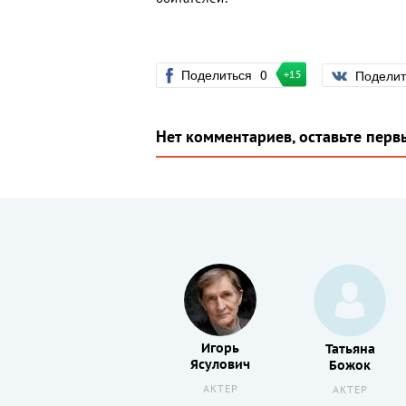
Поделиться
0
Подели
+15
Нет комментариев, оставьте перв
Игорь
Алексей
Татьяна
Ясулович
Борзунов
Божок
АКТЕР
АКТЕР
АКТЕР