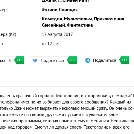
Джейк Т.
,
Стивен Райт
сер
Энтони Леондис
Комедия
,
Мультфильм
,
Приключения
,
Семейный
,
Фантастика
ера (KZ)
17 Августа 2017
ст
от 12 лет
Поделиться
ться
0
Поделиться
+15
+15
+15
она есть красочный городок Текстополис, в котором живут эмоджи? 
ц телефона именно их выбирает для своего сообщения? Каждый из
 только Джин может выражать несколько эмоций сразу. Он очень хо
я этого вместе со своими друзьями пускается в увлекательное
 поисках программы, которая поможет ему измениться. Неожиданн
шей над городом. Смогут ли друзья спасти Текстополис и всех его