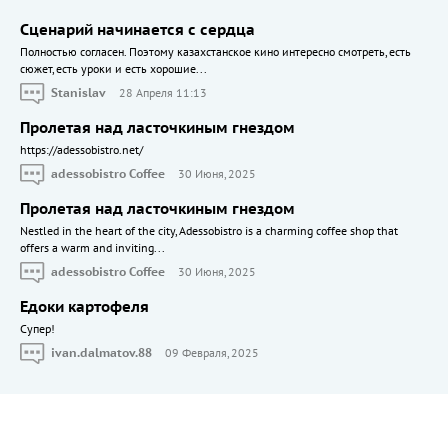
Сценарий начинается с сердца
Полностью согласен. Поэтому казахстанское кино интересно смотреть, есть
сюжет, есть уроки и есть хорошие...
Stanislav
28 Апреля 11:13
Пролетая над ласточкиным гнездом
https://adessobistro.net/
adessobistro Coffee
30 Июня, 2025
Пролетая над ласточкиным гнездом
Nestled in the heart of the city, Adessobistro is a charming coffee shop that
offers a warm and inviting...
adessobistro Coffee
30 Июня, 2025
Едоки картофеля
Cупер!
ivan.dalmatov.88
09 Февраля, 2025