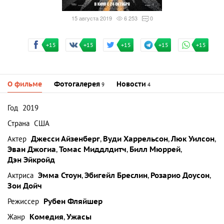
15 августа 2019
6 253
0
+15
+15
+15
+15
+15
О фильме
Фотогалерея
Новости
9
4
Год
2019
Страна
США
Актер
Джесси Айзенберг
,
Вуди Харрельсон
,
Люк Уилсон
,
Эван Джогиа
,
Томас Миддлдитч
,
Билл Мюррей
,
Дэн Эйкройд
Актриса
Эмма Стоун
,
Эбигейл Бреслин
,
Розарио Доусон
,
Зои Дойч
Режиссер
Рубен Фляйшер
Жанр
Комедия
,
Ужасы