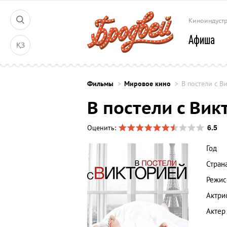
Киноиндуст
Афиша
ҚЗ
Фильмы
Мировое кино
В постели с В
В постели с Вик
6.5
Оценить:
Год
Стран
Режис
Актри
Актер