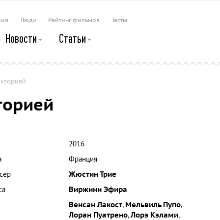
рия
Люди
Рейтинг фильмов
Тесты
Новости
Статьи
икторией
торией
2016
а
Франция
сер
Жюстин Трие
са
Виржини Эфира
Венсан Лакост
,
Мельвиль Пупо
,
Лоран Пуатрено
,
Лорэ Кэлами
,