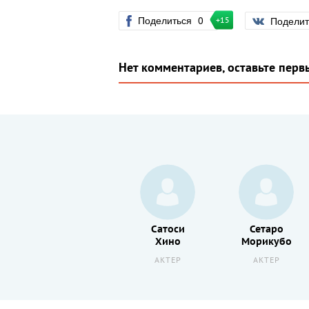
Поделиться
0
Подели
+15
Нет комментариев, оставьте перв
Аполлинария
Сатоси
Сетаро
Муравьева
Хино
Морикубо
АКТРИСА
АКТЕР
АКТЕР