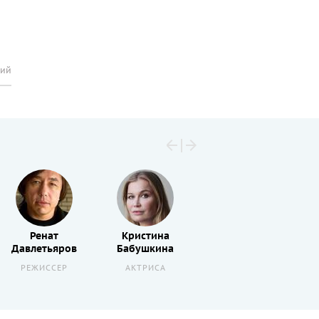
рий
Ренат
Кристина
Аполлинария
Давлетьяров
Бабушкина
Муравьева
РЕЖИССЕР
АКТРИСА
АКТРИСА