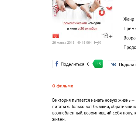
Жанр
Премь
Возра
26 марта 2018
18 064
0
Продо
Поделиться
0
Подели
+15
О фильме
Виктория пытается начать новую жизнь — 
питаться. Только вот бывший, обративший
возлюбленный, возомнивший себя популя
жизни.