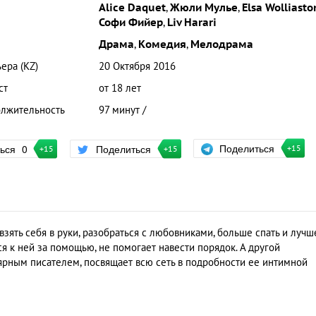
Alice Daquet
,
Жюли Мулье
,
Elsa Wolliasto
Софи Фийер
,
Liv Harari
Драма
,
Комедия
,
Мелодрама
ера (KZ)
20 Октября 2016
ст
от 18 лет
лжительность
97 минут /
Поделиться
ться
0
Поделиться
+15
+15
+15
взять себя в руки, разобраться с любовниками, больше спать и лучш
ся к ней за помощью, не помогает навести порядок. А другой
рным писателем, посвящает всю сеть в подробности ее интимной