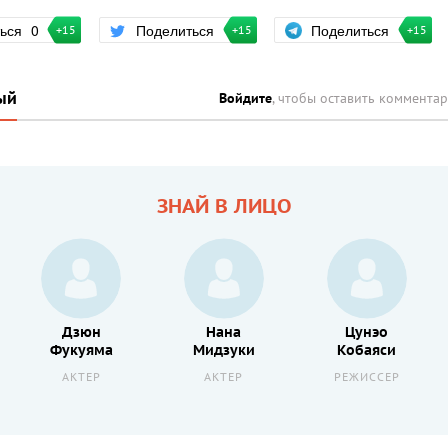
Поделиться
ться
0
Поделиться
+15
+15
+15
ый
Войдите
, чтобы оставить коммента
ЗНАЙ В ЛИЦО
Дзюн
Нана
Цунэо
Фукуяма
Мидзуки
Кобаяси
АКТЕР
АКТЕР
РЕЖИССЕР