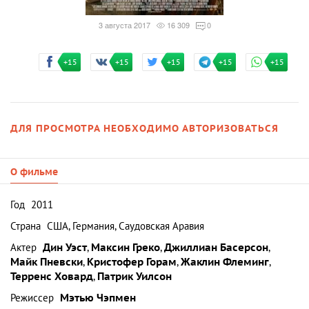
3 августа 2017
16 309
0
+15
+15
+15
+15
+15
ДЛЯ ПРОСМОТРА НЕОБХОДИМО АВТОРИЗОВАТЬСЯ
О фильме
Год
2011
Страна
США, Германия, Саудовская Аравия
Актер
Дин Уэст
,
Максин Греко
,
Джиллиан Басерсон
,
Майк Пневски
,
Кристофер Горам
,
Жаклин Флеминг
,
Терренс Ховард
,
Патрик Уилсон
Режиссер
Мэтью Чэпмен